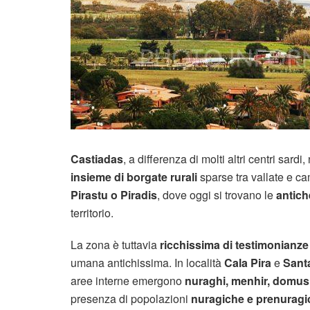
Castiadas
, a differenza di molti altri centri sa
insieme di borgate rurali
sparse tra vallate e c
Pirastu o Piradis
, dove oggi si trovano le
antich
territorio.
La zona è tuttavia
ricchissima di testimonianz
umana antichissima. In località
Cala Pira
e
Sant
aree interne emergono
nuraghi, menhir, domus 
presenza di popolazioni
nuragiche e prenuragi