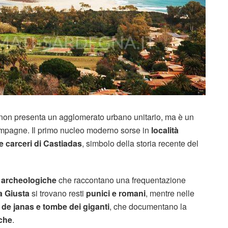
rdi, non presenta un agglomerato urbano unitario, ma è un
ampagne. Il primo nucleo moderno sorse in
località
e carceri di Castiadas
, simbolo della storia recente del
e archeologiche
che raccontano una frequentazione
a Giusta
si trovano resti
punici e romani
, mentre nelle
de janas e tombe dei giganti
, che documentano la
che
.