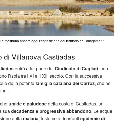
 dimostrano ancora oggi l’esposizione del territorio agli allagamenti
io di Villanova Castiadas
stiadas
entrò a far parte del
Giudicato di Cagliari
, uno
o l’isola tra l’XI e il XIII secolo. Con la successiva
rollo della potente
famiglia catalana dei Carroz
, che ne
enni.
tiche
umide e paludose
della costa di Castiadas, un
la sua
decadenza e progressiva abbandono
. Le acque
fusione della
malaria
, insieme a ricorrenti
epidemie di