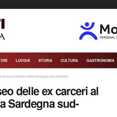
TORI
LUOGHI
STORIA
CULTURA
GASTRONOMIA
ri al nuovo turismo della Sardegna sud-orientale
o delle ex carceri al
la Sardegna sud-