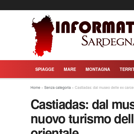
SPIAGGE
MARE
MONTAGNA
TERRI
Home
»
Senza categoria
»
Castiadas: dal museo delle ex carce
Castiadas: dal muse
nuovo turismo del
orientale