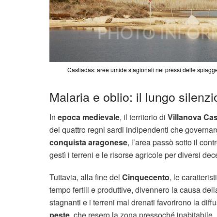
Castiadas: aree umide stagionali nei pressi delle spiagge
Malaria e oblio: il lungo silenz
In
epoca medievale
, il territorio di
Villanova Ca
dei quattro regni sardi indipendenti che governaron
conquista aragonese
, l’area passò sotto il cont
gestì i terreni e le risorse agricole per diversi dec
Tuttavia, alla fine del
Cinquecento
, le caratteris
tempo fertili e produttive, divennero la causa del
stagnanti e i terreni mal drenati favorirono la dif
peste
, che resero la zona pressoché inabitabile.