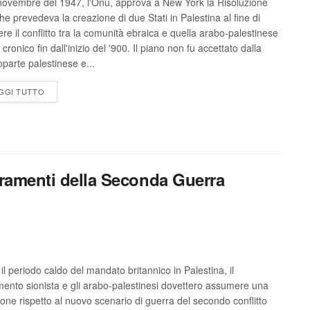
 novembre del 1947, l'Onu, approva a New York la Risoluzione
he prevedeva la creazione di due Stati in Palestina al fine di
ere il conflitto tra la comunità ebraica e quella arabo-palestinese
cronico fin dall'inizio del '900. Il piano non fu accettato dalla
oparte palestinese e...
GGI TUTTO
ieramenti della Seconda Guerra
il periodo caldo del mandato britannico in Palestina, il
ento sionista e gli arabo-palestinesi dovettero assumere una
ione rispetto al nuovo scenario di guerra del secondo conflitto