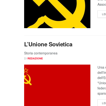
Assoc
LE
L’Unione Sovietica
Storia contemporanea
DI
REDAZIONE
Urss 
dell'
dell'
"Unio
feder
spars
LE