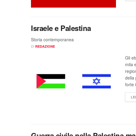
Israele e Palestina
Storia contemporanea
DI
REDAZIONE
Gli e
mila 
regio
della
forte
LE
Guerra civile nella Palestina m