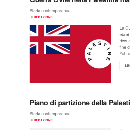
Storia contemporanea
DI
REDAZIONE
La Gu
ebrei
ricono
fine 
Yehud
LE
Piano di partizione della Palest
Storia contemporanea
DI
REDAZIONE