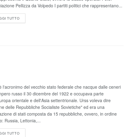
iazione Pellizza da Volpedo I partiti politici che rappresentano...
GGI TUTTO
è l'acronimo del vecchio stato federale che nacque dalle ceneri
Impero russo il 30 dicembre del 1922 e occupava parte
Europa orientale e dell'Asia settentrionale. Urss voleva dire
ne delle Repubbliche Socialiste Sovietiche" ed era una
azione di stati composta da 15 repubbliche, ovvero, in ordine
o: Russia, Lettonia,...
GGI TUTTO