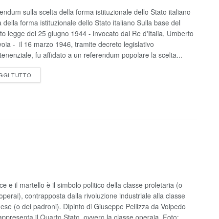
endum sulla scelta della forma istituzionale dello Stato italiano
 della forma istituzionale dello Stato italiano Sulla base del
to legge del 25 giugno 1944 - invocato dal Re d'Italia, Umberto
voia - il 16 marzo 1946, tramite decreto legislativo
tenenziale, fu affidato a un referendum popolare la scelta...
GGI TUTTO
ce e il martello è il simbolo politico della classe proletaria (o
 operai), contrapposta dalla rivoluzione industriale alla classe
ese (o dei padroni). Dipinto di Giuseppe Pellizza da Volpedo
appresenta il Quarto Stato, ovvero la classe operaia. Foto: