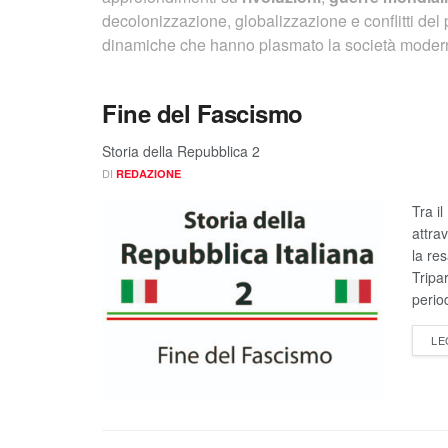
decolonizzazione, globalizzazione e conflitti de
dinamiche che hanno plasmato la società moderna
Fine del Fascismo
Storia della Repubblica 2
DI
REDAZIONE
Tra il
attra
la re
Tripa
period
LE