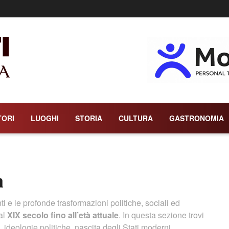
TORI
LUOGHI
STORIA
CULTURA
GASTRONOMIA
a
i e le profonde trasformazioni politiche, sociali ed
al
XIX secolo fino all’età attuale
. In questa sezione trovi
, ideologie politiche, nascita degli Stati moderni,