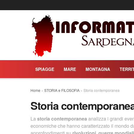
SPIAGGE
MARE
MONTAGNA
TERRI
Home
»
STORIA e FILOSOFIA
»
Storia contemporanea
Storia contemporane
La
storia contemporanea
analizza i grandi event
economiche che hanno caratterizzato il mondo d
approfondimenti su
rivoluzioni
,
guerre mondiali