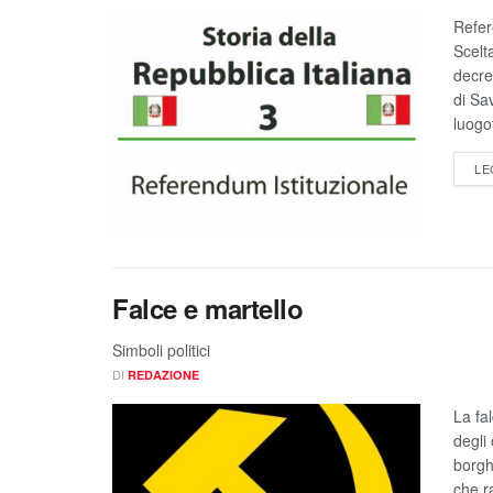
Refer
Scelta
decre
di Sa
luogo
LE
Falce e martello
Simboli politici
DI
REDAZIONE
La fal
degli
borgh
che r