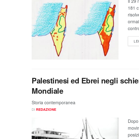
Il 29
181 c
risolv
ormai 
contr
LE
Palestinesi ed Ebrei negli sch
Mondiale
Storia contemporanea
DI
REDAZIONE
Dopo 
movim
posiz