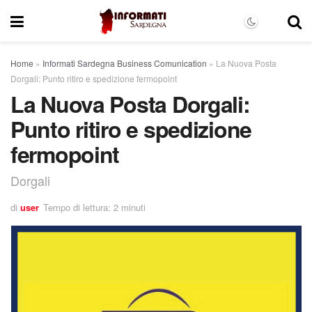
Home
»
Informati Sardegna Business Comunication
»
La Nuova Posta
Dorgali: Punto ritiro e spedizione fermopoint
La Nuova Posta Dorgali:
Punto ritiro e spedizione
fermopoint
Dorgali
di
user
Tempo di lettura: 2 minuti