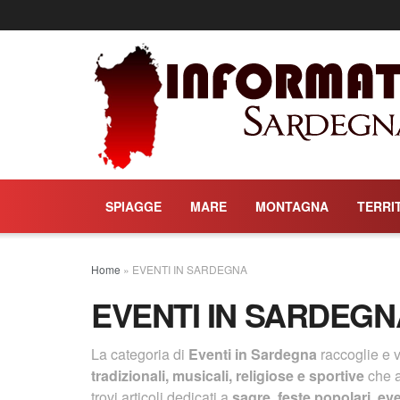
SPIAGGE
MARE
MONTAGNA
TERRI
Home
»
EVENTI IN SARDEGNA
EVENTI IN SARDEGN
La categoria di
Eventi in Sardegna
raccoglie e v
tradizionali, musicali, religiose e sportive
che a
trovi articoli dedicati a
sagre, feste popolari, eve