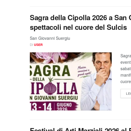
Sagra della Cipolla 2026 a San 
spettacoli nel cuore del Sulcis
San Giovanni Suergiu
DI
USER
Sagra
event
sabat
manif
cuore
LE
Festival di Arti Marziali 2026 a