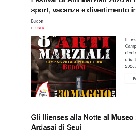
sport, vacanza e divertimento 
Budoni
DI
USER
Il Fes
Campi
rifer
orien
2026, 
LE
Gli Ilienses alla Notte al Muse
Ardasai di Seui