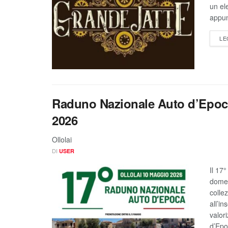
un el
appun
LE
Raduno Nazionale Auto d’Epoca 
2026
Ollolai
DI
USER
Il 17
domen
colle
all’in
valor
d’Epo