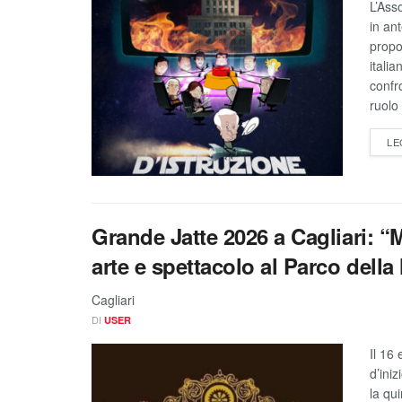
L’Ass
in an
propo
italia
confro
ruolo 
LE
Grande Jatte 2026 a Cagliari: “
arte e spettacolo al Parco della
Cagliari
DI
USER
Il 16
d’ini
la qu