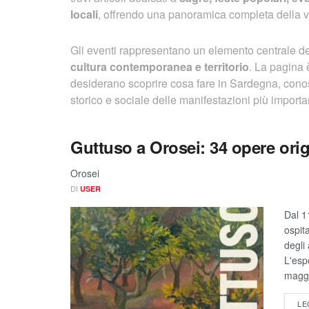
locali
, offrendo una panoramica completa della vi
Gli eventi rappresentano un elemento centrale dell
cultura contemporanea e territorio
. La pagina 
desiderano scoprire cosa fare in Sardegna, conosc
storico e sociale delle manifestazioni più importan
Guttuso a Orosei: 34 opere orig
Orosei
DI
USER
Dal 1
ospit
degli
L'esp
maggi
LE