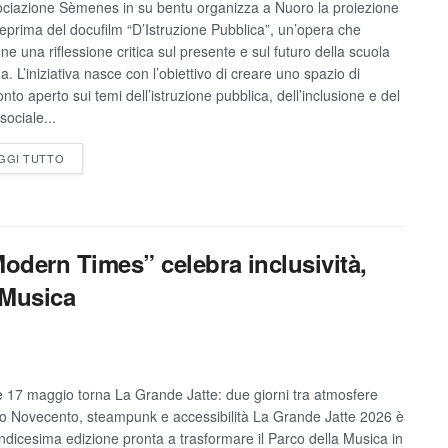
ociazione Sèmenes in su bentu organizza a Nuoro la proiezione
teprima del docufilm “D’Istruzione Pubblica”, un’opera che
ne una riflessione critica sul presente e sul futuro della scuola
na. L’iniziativa nasce con l’obiettivo di creare uno spazio di
nto aperto sui temi dell’istruzione pubblica, dell’inclusione e del
sociale...
GGI TUTTO
Modern Times” celebra inclusività,
 Musica
 e 17 maggio torna La Grande Jatte: due giorni tra atmosfere
zio Novecento, steampunk e accessibilità La Grande Jatte 2026 è
indicesima edizione pronta a trasformare il Parco della Musica in