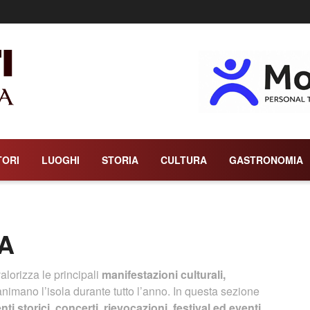
TORI
LUOGHI
STORIA
CULTURA
GASTRONOMIA
A
alorizza le principali
manifestazioni culturali,
nimano l’isola durante tutto l’anno. In questa sezione
nti storici, concerti, rievocazioni, festival ed eventi