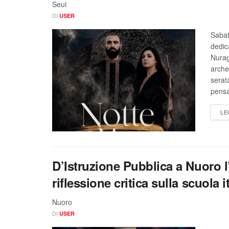
Seui
DI
USER
Sabat
dedica
Nurag
arche
serat
pensa
LE
D’Istruzione Pubblica a Nuoro 
riflessione critica sulla scuola i
Nuoro
DI
USER