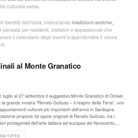
ta culturale sarda.
’identità dell’isola, intrecciando
tradizioni antiche,
è pensata per residenti, visitatori e appassionati che
ere il calendario degli eventi e approfondire il valore
ti.
inali al Monte Granatico
1 luglio al 27 settembre il suggestivo Monte Granatico di Orosei
a la grande mostra "Renato Guttuso – Il respiro della Terra", uno
 appuntamenti culturali più importanti dell'anno in Sardegna.
osizione propone 34 opere originali di Renato Guttuso, tra i
ori protagonisti dell'arte italiana ed europea del Novecento,...
GGI TUTTO