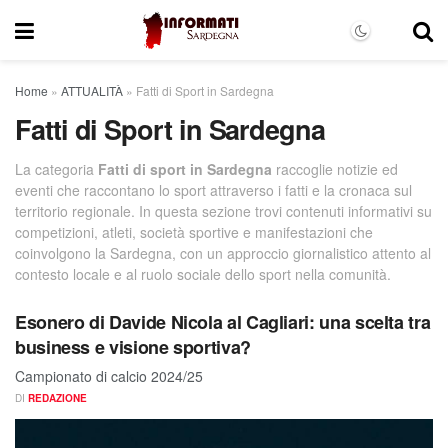
Home
»
ATTUALITÀ
»
Fatti di Sport in Sardegna
Fatti di Sport in Sardegna
La categoria
Fatti di sport in Sardegna
raccoglie notizie ed
eventi che raccontano lo sport attraverso i fatti e la cronaca sul
territorio regionale. In questa sezione trovi contenuti informativi su
competizioni, atleti, società sportive e manifestazioni che
coinvolgono la Sardegna, con un approccio giornalistico attento al
contesto locale e al ruolo sociale dello sport nella comunità.
Esonero di Davide Nicola al Cagliari: una scelta tra
business e visione sportiva?
Campionato di calcio 2024/25
DI
REDAZIONE