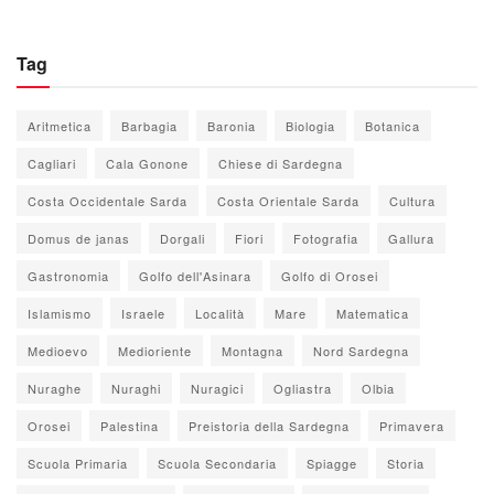
Tag
Aritmetica
Barbagia
Baronia
Biologia
Botanica
Cagliari
Cala Gonone
Chiese di Sardegna
Costa Occidentale Sarda
Costa Orientale Sarda
Cultura
Domus de janas
Dorgali
Fiori
Fotografia
Gallura
Gastronomia
Golfo dell'Asinara
Golfo di Orosei
Islamismo
Israele
Località
Mare
Matematica
Medioevo
Medioriente
Montagna
Nord Sardegna
Nuraghe
Nuraghi
Nuragici
Ogliastra
Olbia
Orosei
Palestina
Preistoria della Sardegna
Primavera
Scuola Primaria
Scuola Secondaria
Spiagge
Storia