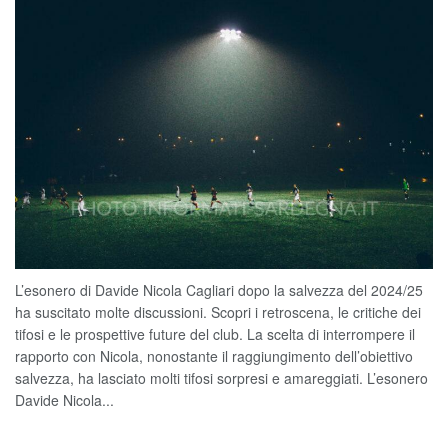
L’esonero di Davide Nicola Cagliari dopo la salvezza del 2024/25
ha suscitato molte discussioni. Scopri i retroscena, le critiche dei
tifosi e le prospettive future del club. La scelta di interrompere il
rapporto con Nicola, nonostante il raggiungimento dell’obiettivo
salvezza, ha lasciato molti tifosi sorpresi e amareggiati. L’esonero
Davide Nicola...