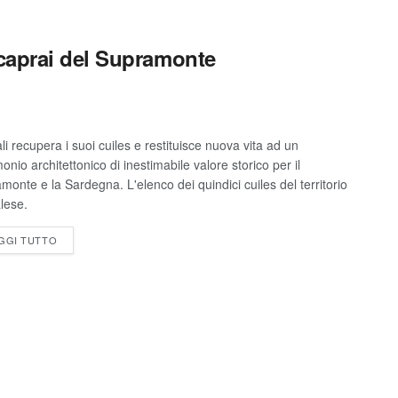
i caprai del Supramonte
li recupera i suoi cuiles e restituisce nuova vita ad un
onio architettonico di inestimabile valore storico per il
monte e la Sardegna. L'elenco dei quindici cuiles del territorio
lese.
GGI TUTTO