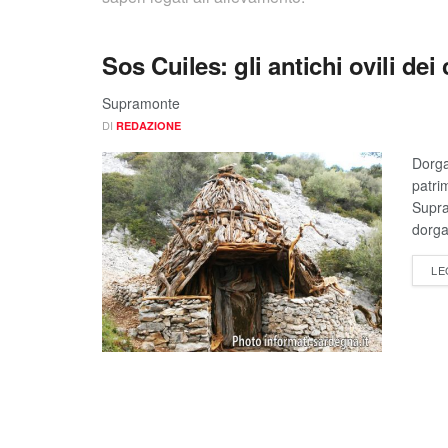
Sos Cuiles: gli antichi ovili de
Supramonte
DI
REDAZIONE
Dorga
patrim
Supra
dorga
LE