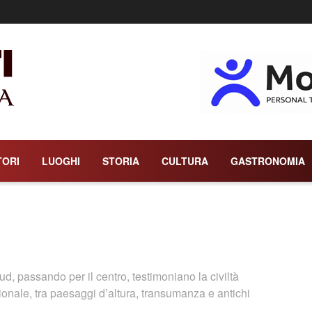
TORI
LUOGHI
STORIA
CULTURA
GASTRONOMIA
d, passando per il centro, testimoniano la civiltà
zionale, tra paesaggi d’altura, transumanza e antichi