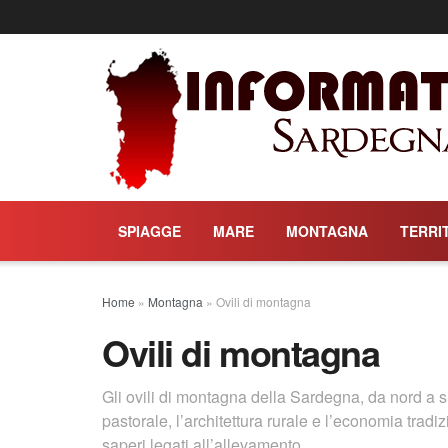
SPIAGGE
MARE
MONTAGNA
TERRI
Home
»
Montagna
»
Ovili di montagna
Ovili di montagna
Gli ovili di montagna della Sardegna, da nord a su
pastorale, l’architettura rurale e l’economia tradi
saperi legati all’allevamento.