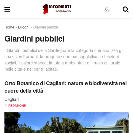
Home
»
Luoghi
»
Giardini pubblici
Giardini pubblici
I Giardini pubblici della Sardegna è la categoria che analizza gli
spazi verdi urbani, la progettazione paesaggistica, le funzioni
sociali, il valore storico, la tutela ambientale e il ruolo culturale
nelle citta e nei centri abitati.
Orto Botanico di Cagliari: natura e biodiversità nel
cuore della città
Cagliari
DI
REDAZIONE