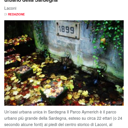
Laconi
DI
REDAZIONE
Un’oasi urbana unica in Sardegna Il Parco Aymerich è il parco
urbano più grande della Sardegna, esteso su circa 22 ettari (o 24
secondo alcune fonti) ai piedi del centro storico di Laconi, al