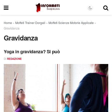
Home
»
Moffeti Trainer Dorgali
»
Moffeti Scienze Motorie Applicate
»
Gravidanza
Gravidanza
Yoga in gravidanza? Si può
DI
REDAZIONE