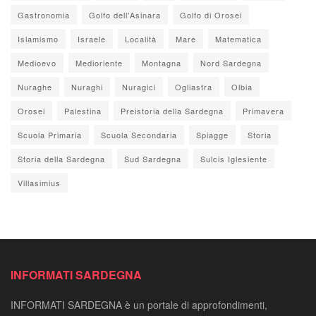
Gastronomia
Golfo dell'Asinara
Golfo di Orosei
Islamismo
Israele
Località
Mare
Matematica
Medioevo
Medioriente
Montagna
Nord Sardegna
Nuraghe
Nuraghi
Nuragici
Ogliastra
Olbia
Orosei
Palestina
Preistoria della Sardegna
Primavera
Scuola Primaria
Scuola Secondaria
Spiagge
Storia
Storia della Sardegna
Sud Sardegna
Sulcis Iglesiente
Villasimius
INFORMATI SARDEGNA
INFORMATI SARDEGNA è un portale di approfondimenti,