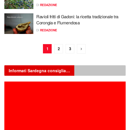
DI
REDAZIONE
Ravioli fritti di Gadoni: la ricetta tradizionale tra
Corongia e Flumendosa
DI
REDAZIONE
1
2
3
Informati Sardegna consiglia…