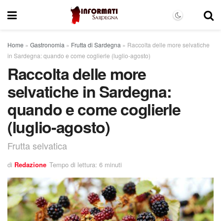
Home
»
Gastronomia
»
Frutta di Sardegna
»
Raccolta delle more selvatiche
in Sardegna: quando e come coglierle (luglio-agosto)
Raccolta delle more
selvatiche in Sardegna:
quando e come coglierle
(luglio-agosto)
Frutta selvatica
di
Redazione
Tempo di lettura: 6 minuti