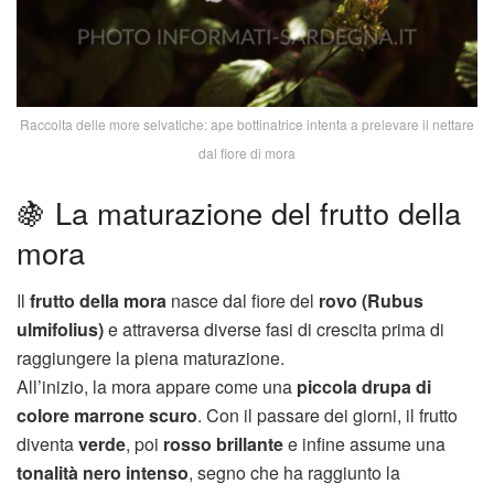
Raccolta delle more selvatiche: ape bottinatrice intenta a prelevare il nettare
dal fiore di mora
🍇 La maturazione del frutto della
mora
Il
frutto della mora
nasce dal fiore del
rovo (Rubus
ulmifolius)
e attraversa diverse fasi di crescita prima di
raggiungere la piena maturazione.
All’inizio, la mora appare come una
piccola drupa di
colore marrone scuro
. Con il passare dei giorni, il frutto
diventa
verde
, poi
rosso brillante
e infine assume una
tonalità nero intenso
, segno che ha raggiunto la