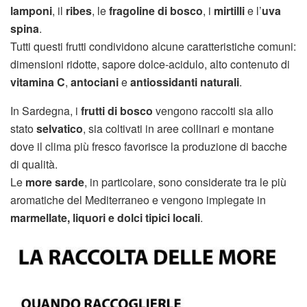
lamponi
, il
ribes
, le
fragoline di bosco
, i
mirtilli
e l’
uva
spina
.
Tutti questi frutti condividono alcune caratteristiche comuni:
dimensioni ridotte, sapore dolce-acidulo, alto contenuto di
vitamina C
,
antociani
e
antiossidanti naturali
.
In Sardegna, i
frutti di bosco
vengono raccolti sia allo
stato
selvatico
, sia coltivati in aree collinari e montane
dove il clima più fresco favorisce la produzione di bacche
di qualità.
Le
more sarde
, in particolare, sono considerate tra le più
aromatiche del Mediterraneo e vengono impiegate in
marmellate, liquori e dolci tipici locali
.