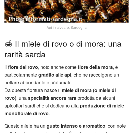
Api in alveare, Sardegna
🍯 Il miele di rovo o di mora: una
rarità sarda
Il
fiore del rovo
, noto anche come
fiore della mora
, è
particolarmente
gradito alle api
, che ne raccolgono un
nettare abbondante e profumato.
Da questa fioritura nasce il
miele di mora (o miele di
rovo)
, una
specialità ancora rara
prodotta da alcuni
apicoltori sardi che si dedicano alla
produzione di miele
monoflorale di rovo
.
Questo miele ha un
gusto intenso e aromatico
, con note