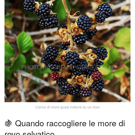
Carico di more quasi mature su un rovo
🍇 Quando raccogliere le more di
rovo selvatico