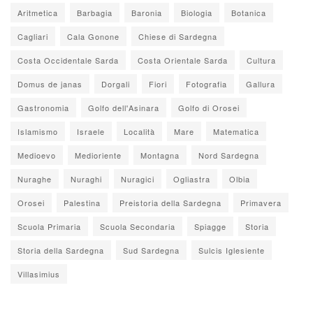
Aritmetica
Barbagia
Baronia
Biologia
Botanica
Cagliari
Cala Gonone
Chiese di Sardegna
Costa Occidentale Sarda
Costa Orientale Sarda
Cultura
Domus de janas
Dorgali
Fiori
Fotografia
Gallura
Gastronomia
Golfo dell'Asinara
Golfo di Orosei
Islamismo
Israele
Località
Mare
Matematica
Medioevo
Medioriente
Montagna
Nord Sardegna
Nuraghe
Nuraghi
Nuragici
Ogliastra
Olbia
Orosei
Palestina
Preistoria della Sardegna
Primavera
Scuola Primaria
Scuola Secondaria
Spiagge
Storia
Storia della Sardegna
Sud Sardegna
Sulcis Iglesiente
Villasimius