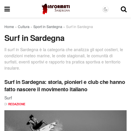
Home
»
Cultura
»
Sport in Sardegna
»
Surf in Sardegna
Surf in Sardegna
Il surf in Sardegna è la categoria che analizza gli spot costieri, le
condizioni meteo marine, le onde stagionali, le comunità di
surfisti, eventi sportivi e rapporto tra pratica sportiva e territorio
insulare.
Surf in Sardegna: storia, pionieri e club che hanno
fatto nascere il movimento italiano
Surf
DI
REDAZIONE