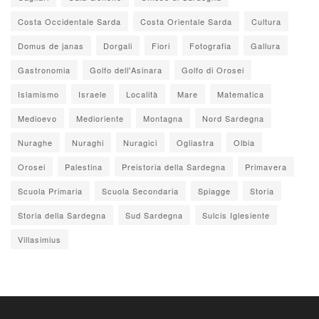
Costa Occidentale Sarda
Costa Orientale Sarda
Cultura
Domus de janas
Dorgali
Fiori
Fotografia
Gallura
Gastronomia
Golfo dell'Asinara
Golfo di Orosei
Islamismo
Israele
Località
Mare
Matematica
Medioevo
Medioriente
Montagna
Nord Sardegna
Nuraghe
Nuraghi
Nuragici
Ogliastra
Olbia
Orosei
Palestina
Preistoria della Sardegna
Primavera
Scuola Primaria
Scuola Secondaria
Spiagge
Storia
Storia della Sardegna
Sud Sardegna
Sulcis Iglesiente
Villasimius