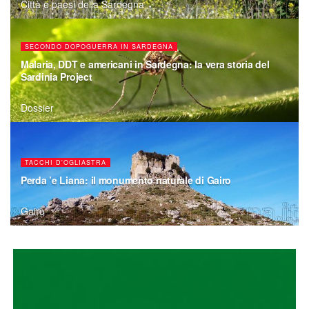
Città e paesi della Sardegna
SECONDO DOPOGUERRA IN SARDEGNA
Malaria, DDT e americani in Sardegna: la vera storia del
Sardinia Project
Dossier
TACCHI D'OGLIASTRA
Perda ’e Liana: il monumento naturale di Gairo
Gairo