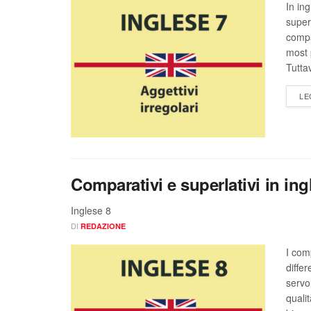
In ing
super
compa
most 
Tuttav
LE
Comparativi e superlativi in in
Inglese 8
DI
REDAZIONE
I com
diffe
servo
quali