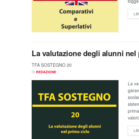
bigger
LE
La valutazione degli alunni nel
TFA SOSTEGNO 20
DI
REDAZIONE
La va
garan
scolas
siste
prima
valori
LE