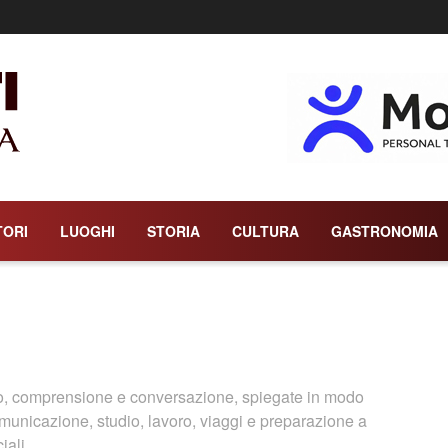
TORI
LUOGHI
STORIA
CULTURA
GASTRONOMIA
ico, comprensione e conversazione, spiegate in modo
omunicazione, studio, lavoro, viaggi e preparazione a
iali.