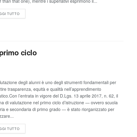
 than that one), mentre i superlativi esprimono il...
GGI TUTTO
 primo ciclo
lutazione degli alunni è uno degli strumenti fondamentali per
tire trasparenza, equità e qualità nell’apprendimento
tico.Con l’entrata in vigore del D.Lgs. 13 aprile 2017, n. 62, il
ma di valutazione nel primo ciclo d’istruzione — ovvero scuola
ria e secondaria di primo grado — è stato riorganizzato per
zzare...
GGI TUTTO