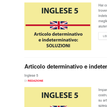
Hai c
trover
indete
megli
aiute
LE
Articolo determinativo e indeter
Inglese 5
DI
REDAZIONE
Impar
costr
su ar
spieg