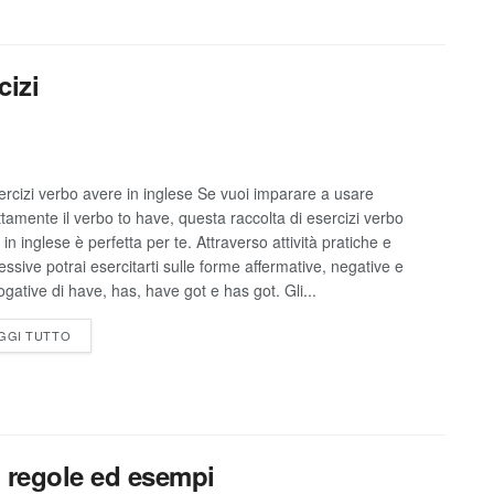
cizi
ercizi verbo avere in inglese Se vuoi imparare a usare
ttamente il verbo to have, questa raccolta di esercizi verbo
in inglese è perfetta per te. Attraverso attività pratiche e
essive potrai esercitarti sulle forme affermative, negative e
ogative di have, has, have got e has got. Gli...
GGI TUTTO
o, regole ed esempi