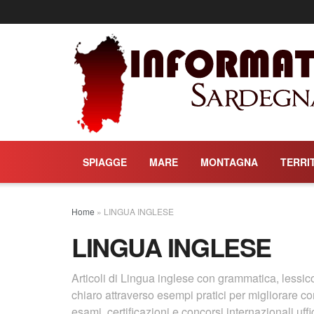
SPIAGGE
MARE
MONTAGNA
TERRI
Home
»
LINGUA INGLESE
LINGUA INGLESE
Articoli di Lingua inglese con grammatica, less
chiaro attraverso esempi pratici per migliorare c
esami, certificazioni e concorsi internazionali uffic