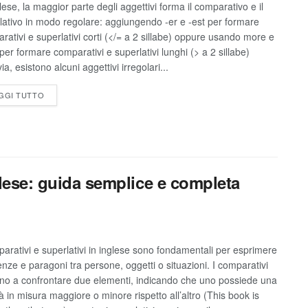
lese, la maggior parte degli aggettivi forma il comparativo e il
lativo in modo regolare: aggiungendo -er e -est per formare
rativi e superlativi corti (</= a 2 sillabe) oppure usando more e
per formare comparativi e superlativi lunghi (> a 2 sillabe)
ia, esistono alcuni aggettivi irregolari...
GGI TUTTO
glese: guida semplice e completa
parativi e superlativi in inglese sono fondamentali per esprimere
renze e paragoni tra persone, oggetti o situazioni. I comparativi
no a confrontare due elementi, indicando che uno possiede una
tà in misura maggiore o minore rispetto all’altro (This book is