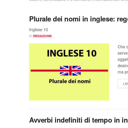
Plurale dei nomi in inglese: reg
Inglese 10
DI
REDAZIONE
Che co
serve
ogget
desin
ma pr
LE
Avverbi indefiniti di tempo in 