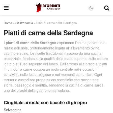
Home
»
Gastronomia
»
Piatti di carne della Sardegna
Piatti di carne della Sardegna
I
piatti di carne della Sardegna
esprimono l’anima pastorale e
rurale dell’isola, profondamente legata all’allevamento ovino,
caprino e suino. Le ricette tradizionali nascono da una cucina
essenziale, fondata sulla qualità delle materie prime, sulle cotture
lente e sull’uso sapiente del fuoco. Dall’arrosto alla brace ai piatti
in umido, la carne occupa un ruolo centrale nelle occasioni
conviviali, nelle feste religiose e nei momenti comunitari. Ogni
territorio custodisce preparazioni specifiche che raccontano
storia, paesaggio e identità, rendendo la cucina di carne sarda
uno dei pilastri della gastronomia isolana.
Cinghiale arrosto con bacche di ginepro
Selvaggina