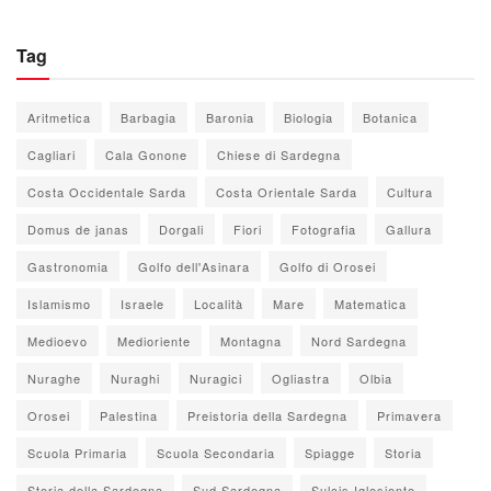
Tag
Aritmetica
Barbagia
Baronia
Biologia
Botanica
Cagliari
Cala Gonone
Chiese di Sardegna
Costa Occidentale Sarda
Costa Orientale Sarda
Cultura
Domus de janas
Dorgali
Fiori
Fotografia
Gallura
Gastronomia
Golfo dell'Asinara
Golfo di Orosei
Islamismo
Israele
Località
Mare
Matematica
Medioevo
Medioriente
Montagna
Nord Sardegna
Nuraghe
Nuraghi
Nuragici
Ogliastra
Olbia
Orosei
Palestina
Preistoria della Sardegna
Primavera
Scuola Primaria
Scuola Secondaria
Spiagge
Storia
Storia della Sardegna
Sud Sardegna
Sulcis Iglesiente