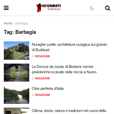
Home
»
Barbagia
Tag:
Barbagia
Nuraghe Loelle: architettura nuragica sul granito
di Buddusò
DI
REDAZIONE
Le Domus de Janas di Borbore: tombe
preistoriche scavate nella roccia a Nuoro
DI
REDAZIONE
Oloè periferia d’Italia
DI
REDAZIONE
Oliena: storia, natura e tradizioni nel cuore della