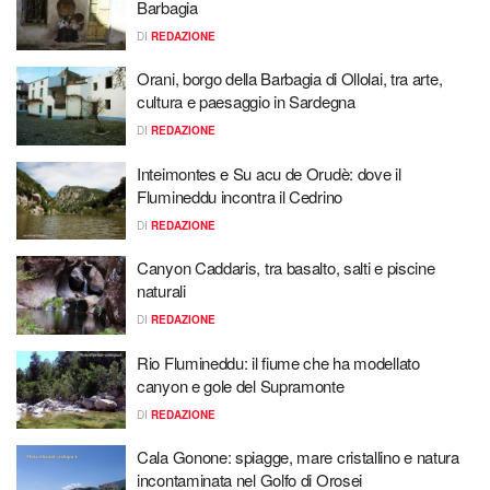
Barbagia
DI
REDAZIONE
Orani, borgo della Barbagia di Ollolai, tra arte,
cultura e paesaggio in Sardegna
DI
REDAZIONE
Inteimontes e Su acu de Orudè: dove il
Flumineddu incontra il Cedrino
DI
REDAZIONE
Canyon Caddaris, tra basalto, salti e piscine
naturali
DI
REDAZIONE
Rio Flumineddu: il fiume che ha modellato
canyon e gole del Supramonte
DI
REDAZIONE
Cala Gonone: spiagge, mare cristallino e natura
incontaminata nel Golfo di Orosei