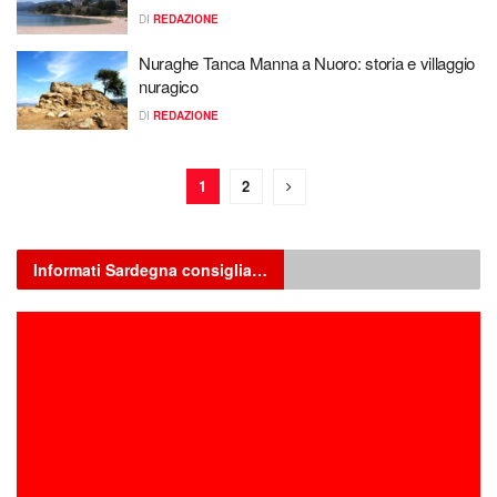
DI
REDAZIONE
Nuraghe Tanca Manna a Nuoro: storia e villaggio
nuragico
DI
REDAZIONE
1
2
Informati Sardegna consiglia…