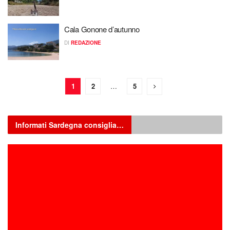
Cala Gonone d’autunno
DI
REDAZIONE
1
2
…
5
Informati Sardegna consiglia…