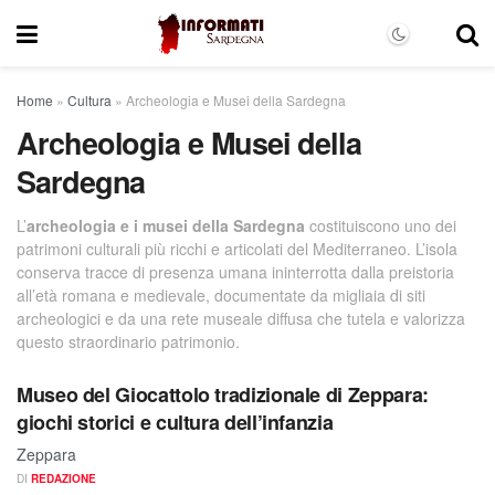
Home
»
Cultura
»
Archeologia e Musei della Sardegna
Archeologia e Musei della
Sardegna
L’
archeologia e i musei della Sardegna
costituiscono uno dei
patrimoni culturali più ricchi e articolati del Mediterraneo. L’isola
conserva tracce di presenza umana ininterrotta dalla preistoria
all’età romana e medievale, documentate da migliaia di siti
archeologici e da una rete museale diffusa che tutela e valorizza
questo straordinario patrimonio.
Museo del Giocattolo tradizionale di Zeppara:
giochi storici e cultura dell’infanzia
Zeppara
DI
REDAZIONE