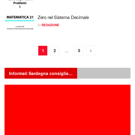
Zero nel Sistema Decimale
DI
REDAZIONE
1
2
…
5
Informati Sardegna consiglia…