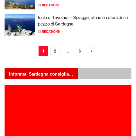
DI
REDAZIONE
Isola di Tavolara – Spiagge, storia e natura di un
pezzo di Sardegna
DI
REDAZIONE
1
2
…
6
Informati Sardegna consiglia…