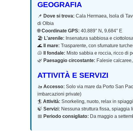
GEOGRAFIA
📌
Dove si trova:
Cala Hermaea, Isola di Tav
di Olbia
🌐
Coordinate GPS:
40.889° N, 9.684° E
🏖️
L’arenile:
Insenatura sabbiosa e ciottolosa,
🌊
Il mare:
Trasparente, con sfumature turche
🐚
Il fondale:
Misto sabbia e roccia, ricco di 
🌿
Paesaggio circostante:
Falesie calcaree
ATTIVITÀ E SERVIZI
🚤
Accesso:
Solo via mare da Porto San Paolo
imbarcazioni private)
🏄
Attività:
Snorkeling, nuoto, relax in spiaggi
🍃
Servizi:
Nessuna struttura fissa, spiaggia 
📅
Periodo consigliato:
Da maggio a settembr