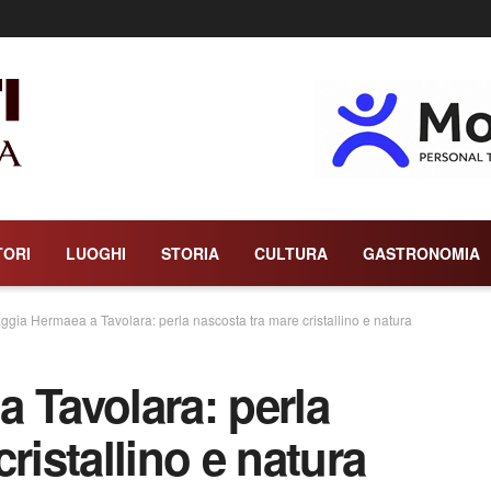
TORI
LUOGHI
STORIA
CULTURA
GASTRONOMIA
ggia Hermaea a Tavolara: perla nascosta tra mare cristallino e natura
 Tavolara: perla
ristallino e natura