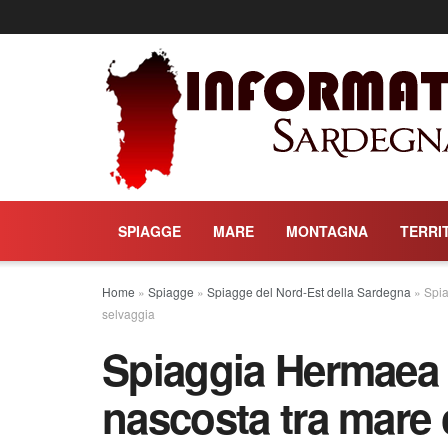
SPIAGGE
MARE
MONTAGNA
TERRI
Home
»
Spiagge
»
Spiagge del Nord-Est della Sardegna
»
Spia
selvaggia
Spiaggia Hermaea a
nascosta tra mare c