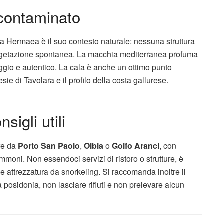
ncontaminato
a Hermaea è il suo contesto naturale: nessuna struttura
 vegetazione spontanea. La macchia mediterranea profuma
ggio e autentico. La cala è anche un ottimo punto
ie di Tavolara e il profilo della costa gallurese.
igli utili
re da
Porto San Paolo
,
Olbia
o
Golfo Aranci
, con
moni. Non essendoci servizi di ristoro o strutture, è
e attrezzatura da snorkeling. Si raccomanda inoltre il
 posidonia, non lasciare rifiuti e non prelevare alcun