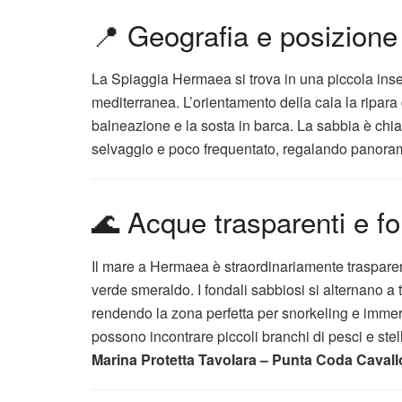
📍 Geografia e posizione 
La Spiaggia Hermaea si trova in una piccola inse
mediterranea. L’orientamento della cala la ripara 
balneazione e la sosta in barca. La sabbia è chiara
selvaggio e poco frequentato, regalando panorami
🌊 Acque trasparenti e fon
Il mare a Hermaea è straordinariamente traspare
verde smeraldo. I fondali sabbiosi si alternano a tr
rendendo la zona perfetta per snorkeling e immers
possono incontrare piccoli branchi di pesci e stell
Marina Protetta Tavolara – Punta Coda Cavall