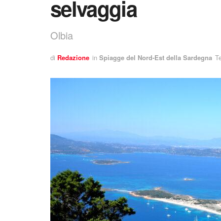
selvaggia
Olbia
di
Redazione
in
Spiagge del Nord-Est della Sardegna
Te