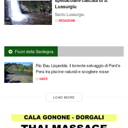
spettacolare cascata di S.
Lussurgiu
Santu Lussurgiu
DI
REDAZIONE
Fiumi della Sardegna
Rio Bau Lispedda: il torrente selvaggio di Perd’e
Pera tra piscine naturali e scogliere rosse
DI
USER
LOAD MORE