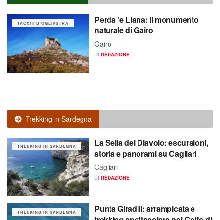
Perda ’e Liana: il monumento
TACCHI D'OGLIASTRA
naturale di Gairo
Gairo
DI
REDAZIONE
Trekking in Sardegna
La Sella del Diavolo: escursioni,
TREKKING IN SARDEGNA
storia e panorami su Cagliari
Cagliari
DI
REDAZIONE
Punta Giradili: arrampicata e
TREKKING IN SARDEGNA
trekking spettacolare nel Golfo di