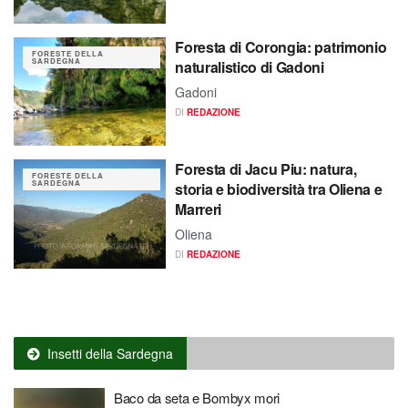
Foresta di Corongia: patrimonio
FORESTE DELLA
SARDEGNA
naturalistico di Gadoni
Gadoni
DI
REDAZIONE
Foresta di Jacu Piu: natura,
FORESTE DELLA
SARDEGNA
storia e biodiversità tra Oliena e
Marreri
Oliena
DI
REDAZIONE
Insetti della Sardegna
Baco da seta e Bombyx mori