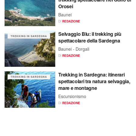
Orosei
Baunei
DI
REDAZIONE
Selvaggio Blu: il trekking più
TREKKING IN SARDEGNA
spettacolare della Sardegna
Baunei - Dorgali
DI
REDAZIONE
Trekking in Sardegna: itinerari
TREKKING IN SARDEGNA
spettacolari tra natura selvaggia,
mare e montagne
Escursionismo
DI
REDAZIONE