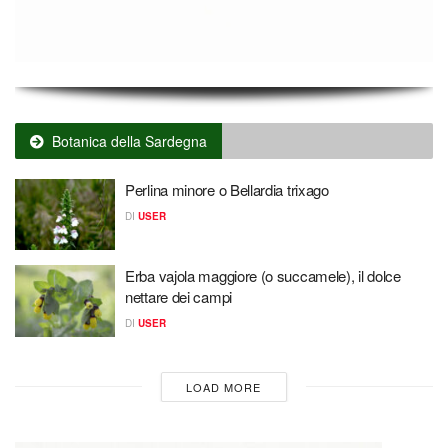
Botanica della Sardegna
Perlina minore o Bellardia trixago
DI
USER
Erba vajola maggiore (o succamele), il dolce
nettare dei campi
DI
USER
LOAD MORE