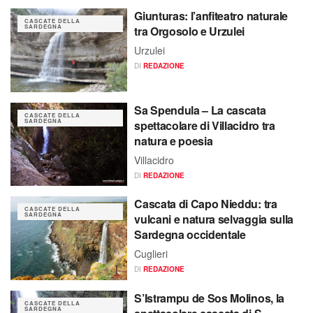
Giunturas: l’anfiteatro naturale
CASCATE DELLA
SARDEGNA
tra Orgosolo e Urzulei
Urzulei
DI
REDAZIONE
Sa Spendula – La cascata
CASCATE DELLA
SARDEGNA
spettacolare di Villacidro tra
natura e poesia
Villacidro
DI
REDAZIONE
Cascata di Capo Nieddu: tra
CASCATE DELLA
SARDEGNA
vulcani e natura selvaggia sulla
Sardegna occidentale
Cuglieri
DI
REDAZIONE
S’Istrampu de Sos Molinos, la
CASCATE DELLA
SARDEGNA