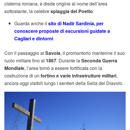
cisterna romana, e diede origine al nome dell’area
sottostante, la celebre
spiaggia del Poetto
.
Guarda anche il
sito di Nadir Sardinia, per
conoscere proposte di escursioni guidate a
Cagliari e dintorni
Con il passaggio ai
Savoia
, il promontorio mantenne il suo
ruolo militare fino al
1867
. Durante la
Seconda Guerra
Mondiale
, l’area tornò a essere fortificata con la
costruzione di un
fortino e varie infrastrutture militari
,
ancora oggi visibili lungo i sentieri della Sella del Diavolo.