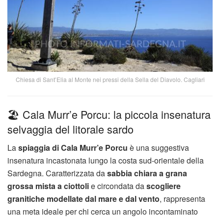
Chiesa di Sant’Elia al Monte nei pressi della Sella del Diavolo. Cagliari
🏖️ Cala Murr’e Porcu: la piccola insenatura
selvaggia del litorale sardo
La
spiaggia di Cala Murr’e Porcu
è una suggestiva
insenatura incastonata lungo la costa sud-orientale della
Sardegna. Caratterizzata da
sabbia chiara a grana
grossa mista a ciottoli
e circondata da
scogliere
granitiche modellate dal mare e dal vento
, rappresenta
una meta ideale per chi cerca un angolo incontaminato