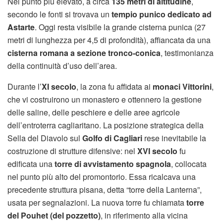
Nel punto più elevato, a circa
135 metri di altitudine
,
secondo le fonti si trovava un
tempio punico dedicato ad
Astarte
. Oggi resta visibile la grande cisterna punica (27
metri di lunghezza per 4,5 di profondità), affiancata da una
cisterna romana a sezione tronco-conica
, testimonianza
della continuità d’uso dell’area.
Durante l’
XI secolo
, la zona fu affidata ai
monaci Vittorini
,
che vi costruirono un monastero e ottennero la gestione
delle saline, delle peschiere e delle aree agricole
dell’entroterra cagliaritano. La posizione strategica della
Sella del Diavolo sul
Golfo di Cagliari
rese inevitabile la
costruzione di strutture difensive: nel
XVI secolo
fu
edificata una
torre di avvistamento spagnola
, collocata
nel punto più alto del promontorio. Essa ricalcava una
precedente struttura pisana, detta “torre della Lanterna”,
usata per segnalazioni. La nuova torre fu chiamata
torre
del Pouhet (del pozzetto)
, in riferimento alla vicina