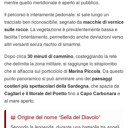
mentre quello meridionale è aperto al pubblico.
Il percorso è interamente pedonale: si sale lungo un
tracciato ben riconoscibile, segnato da
macchie di vernice
sulle rocce
. La vegetazione è prevalentemente bassa e
facilita l’orientamento, permettendo anche deviazioni verso
altri versanti senza rischio di smarrirsi.
Dopo circa
30 minuti di cammino
, costeggiando la rete
che delimita la zona militare, si raggiunge lo strapiombo
che si affaccia sul porticciolo di
Marina Piccola
. Da questo
punto panoramico si può ammirare uno dei
paesaggi
costieri più spettacolari della Sardegna
, che spazia da
Cagliari e il litorale del Poetto
fino a
Capo Carbonara
e
al mare aperto.
📖 Origine del nome “Sella del Diavolo”
Secondo la leggenda, durante una battaglia tra angeli