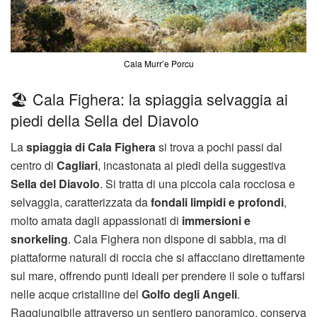
Cala Murr’e Porcu
🏖️ Cala Fighera: la spiaggia selvaggia ai
piedi della Sella del Diavolo
La
spiaggia di Cala Fighera
si trova a pochi passi dal
centro di
Cagliari
, incastonata ai piedi della suggestiva
Sella del Diavolo
. Si tratta di una piccola cala rocciosa e
selvaggia, caratterizzata da
fondali limpidi e profondi
,
molto amata dagli appassionati di
immersioni e
snorkeling
. Cala Fighera non dispone di sabbia, ma di
piattaforme naturali di roccia che si affacciano direttamente
sul mare, offrendo punti ideali per prendere il sole o tuffarsi
nelle acque cristalline del
Golfo degli Angeli
.
Raggiungibile attraverso un sentiero panoramico, conserva