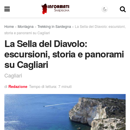
Home
»
Montagna
»
Trekking in Sardegna
»
La Sella del Diavolo: escursioni,
storia e panorami su Cagliari
La Sella del Diavolo:
escursioni, storia e panorami
su Cagliari
Cagliari
di
Redazione
Tempo di lettura: 7 minuti