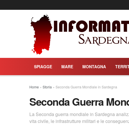
SPIAGGE
MARE
MONTAGNA
TERRI
Home
»
Storia
»
Seconda Guerra Mondiale in Sardegna
Seconda Guerra Mond
La Seconda guerra mondiale in Sardegna analizza i
vita civile, le infrastrutture militari e le consegue