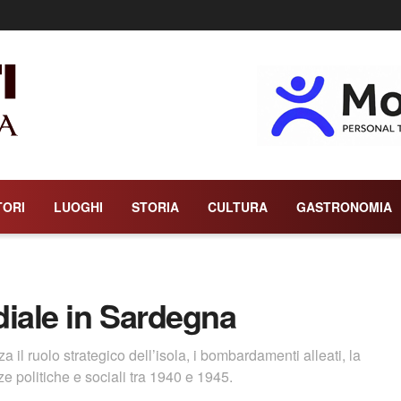
TORI
LUOGHI
STORIA
CULTURA
GASTRONOMIA
iale in Sardegna
l ruolo strategico dell’isola, i bombardamenti alleati, la
nze politiche e sociali tra 1940 e 1945.