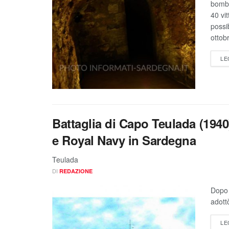
bomba
40 vi
possi
ottob
LE
Battaglia di Capo Teulada (1940
e Royal Navy in Sardegna
Teulada
DI
REDAZIONE
Dopo 
adott
LE