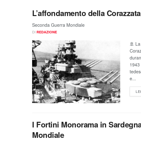
L’affondamento della Corazzata
Seconda Guerra Mondiale
DI
REDAZIONE
🚢 La
Coraz
duran
1943 
tedesc
e...
LE
I Fortini Monorama in Sardegn
Mondiale