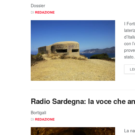
Dossier
DI
REDAZIONE
I For
later
d’Ital
con l’
prove
stato.
LE
Radio Sardegna: la voce che ann
Bortigali
DI
REDAZIONE
La na