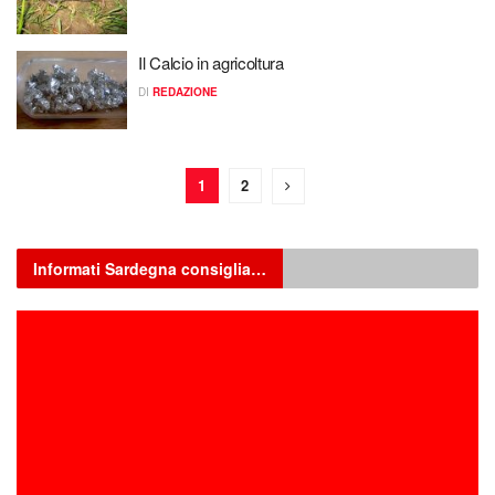
Il Calcio in agricoltura
DI
REDAZIONE
1
2
Informati Sardegna consiglia…