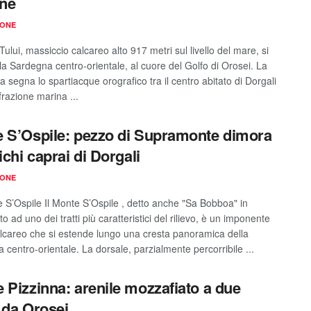
ne
IONE
Tului, massiccio calcareo alto 917 metri sul livello del mare, si
la Sardegna centro-orientale, al cuore del Golfo di Orosei. La
segna lo spartiacque orografico tra il centro abitato di Dorgali
frazione marina ...
 S’Ospile: pezzo di Supramonte dimora
ichi caprai di Dorgali
IONE
e S’Ospile Il Monte S’Ospile , detto anche "Sa Bobboa" in
to ad uno dei tratti più caratteristici del rilievo, è un imponente
calcareo che si estende lungo una cresta panoramica della
centro-orientale. La dorsale, parzialmente percorribile ...
 Pizzinna: arenile mozzafiato a due
 da Orosei