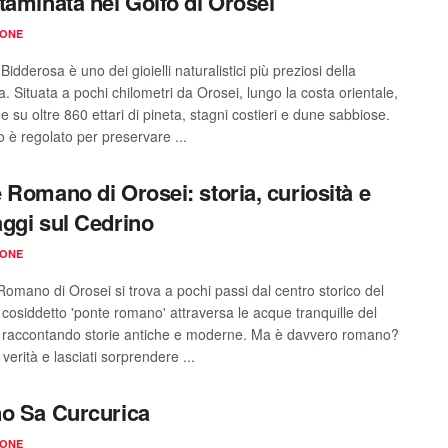
taminata nel Golfo di Orosei
IONE
 Bidderosa è uno dei gioielli naturalistici più preziosi della
 Situata a pochi chilometri da Orosei, lungo la costa orientale,
e su oltre 860 ettari di pineta, stagni costieri e dune sabbiose.
o è regolato per preservare ...
 Romano di Orosei: storia, curiosità e
ggi sul Cedrino
IONE
Romano di Orosei si trova a pochi passi dal centro storico del
 cosiddetto 'ponte romano' attraversa le acque tranquille del
 raccontando storie antiche e moderne. Ma è davvero romano?
 verità e lasciati sorprendere ...
o Sa Curcurica
IONE