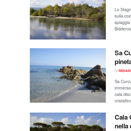
Lo Stagn
sulla cos
spiaggia 
Bidderos
Sa Cu
pinet
DI
REDAZ
Sa Curcur
immersa n
cala disc
cristallin
Cala 
nella