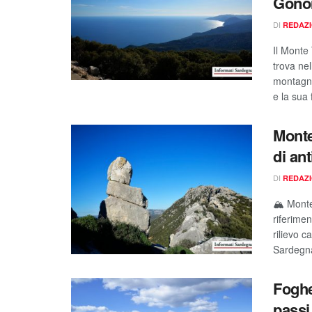
Gono
DI
REDAZ
Il Monte 
trova nel
montagna 
e la sua 
Monte
di ant
DI
REDAZ
🏔️ Mont
riferimen
rilievo 
Sardegna 
Foghe
passi