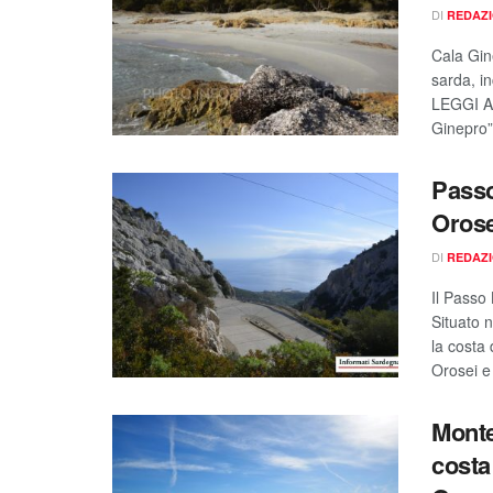
DI
REDAZ
Cala Gin
sarda, in
LEGGI AN
Ginepro”
Passo
Orose
DI
REDAZ
Il Passo 
Situato n
la costa
Orosei e
Monte
costa