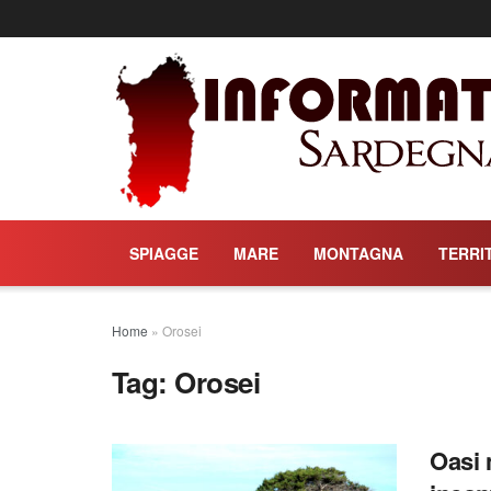
SPIAGGE
MARE
MONTAGNA
TERRI
Home
»
Orosei
Tag:
Orosei
Oasi 