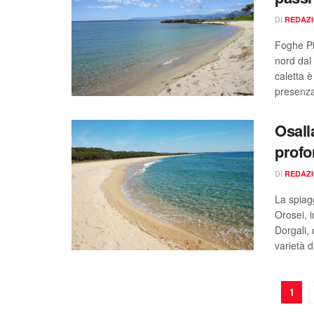
DI
REDAZ
Foghe Pi
nord dal 
caletta 
presenza
Osall
profo
DI
REDAZ
La spiag
Orosei, i
Dorgali,
varietà d
1