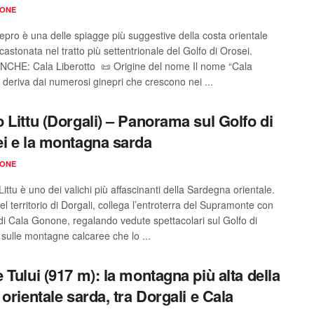
IONE
epro è una delle spiagge più suggestive della costa orientale
castonata nel tratto più settentrionale del Golfo di Orosei.
CHE: Cala Liberotto 📜 Origine del nome Il nome “Cala
 deriva dai numerosi ginepri che crescono nei ...
 Littu (Dorgali) – Panorama sul Golfo di
i e la montagna sarda
IONE
Littu è uno dei valichi più affascinanti della Sardegna orientale.
el territorio di Dorgali, collega l’entroterra del Supramonte con
 di Cala Gonone, regalando vedute spettacolari sul Golfo di
 sulle montagne calcaree che lo ...
 Tului (917 m): la montagna più alta della
 orientale sarda, tra Dorgali e Cala