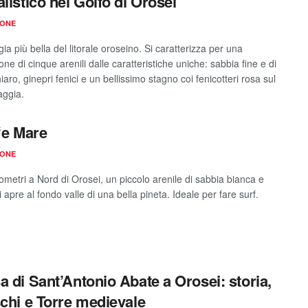
alistico nel Golfo di Orosei
IONE
ia più bella del litorale oroseino. Si caratterizza per una
ne di cinque arenili dalle caratteristiche uniche: sabbia fine e di
iaro, ginepri fenici e un bellissimo stagno coi fenicotteri rosa sul
aggia.
 ‘e Mare
IONE
ometri a Nord di Orosei, un piccolo arenile di sabbia bianca e
i apre al fondo valle di una bella pineta. Ideale per fare surf.
a di Sant’Antonio Abate a Orosei: storia,
schi e Torre medievale