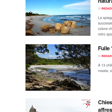
natur
DI
REDAZ
La spiagg
successio
colore ch
retro spi
Fuile
DI
REDAZ
A 13 chil
rosata, s
Chies
affre