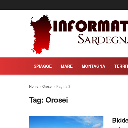
SPIAGGE
MARE
MONTAGNA
TERRI
Home
»
Orosei
»
Pagina 3
Tag:
Orosei
Bidde