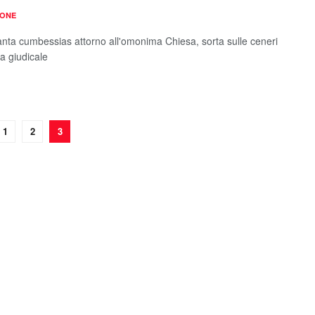
IONE
tanta cumbessias attorno all'omonima Chiesa, sorta sulle ceneri
a giudicale
1
2
3