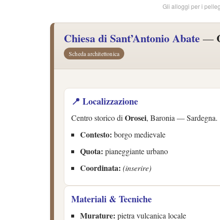
Gli alloggi per i pelle
Chiesa di Sant’Antonio Abate
—
Scheda architettonica
📍 Localizzazione
Orosei
Centro storico di
, Baronia — Sardegna.
Contesto:
borgo medievale
Quota:
pianeggiante urbano
Coordinata:
(inserire)
Materiali & Tecniche
Murature:
pietra vulcanica locale