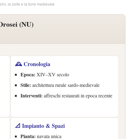
grini, la corte e la torre medievale
Orosei (NU)
🕰️ Cronologia
Epoca:
XIV–XV secolo
Stile:
architettura rurale sardo-medievale
Interventi:
affreschi restaurati in epoca recente
📐 Impianto & Spazi
Pianta:
navata unica