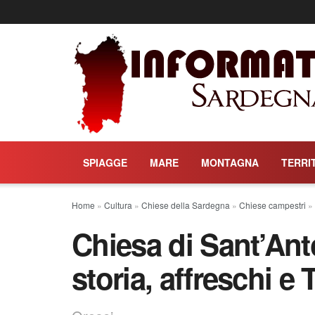
SPIAGGE
MARE
MONTAGNA
TERRI
Home
»
Cultura
»
Chiese della Sardegna
»
Chiese campestri
»
Chiesa di Sant’Ant
storia, affreschi e