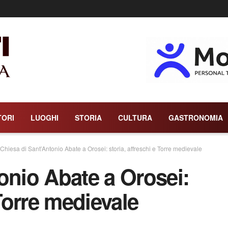
TORI
LUOGHI
STORIA
CULTURA
GASTRONOMIA
Chiesa di Sant’Antonio Abate a Orosei: storia, affreschi e Torre medievale
onio Abate a Orosei:
 Torre medievale