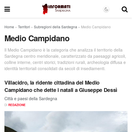
Home
»
Territori
»
Subregioni della Sardegna
»
Medio Campidano
Medio Campidano
Il Medio Campidano è la categoria che analizza il territorio della
Sardegna centro meridionale, caratterizzato da paesaggi agricoli,
colline interne, centri storici, tradizioni rurali, archeologia diffusa e
identità territoriali consolidati da secoli di insediamenti.
Villacidro, la ridente cittadina del Medio
Campidano che dette i natali a Giuseppe Dessì
Città e paesi della Sardegna
DI
REDAZIONE