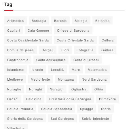
Tag
Aritmetica
Barbagia
Baronia
Biologia
Botanica
Cagliari
Cala Gonone
Chiese di Sardegna
Costa Occidentale Sarda
Costa Orientale Sarda
Cultura
Domus de janas
Dorgali
Fiori
Fotografia
Gallura
Gastronomia
Golfo dell'Asinara
Golfo di Orosei
Islamismo
Israele
Località
Mare
Matematica
Medioevo
Medioriente
Montagna
Nord Sardegna
Nuraghe
Nuraghi
Nuragici
Ogliastra
Olbia
Orosei
Palestina
Preistoria della Sardegna
Primavera
Scuola Primaria
Scuola Secondaria
Spiagge
Storia
Storia della Sardegna
Sud Sardegna
Sulcis Iglesiente
Villasimius