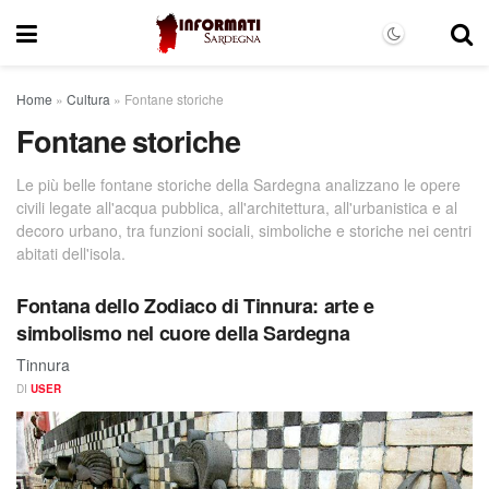
Home
»
Cultura
»
Fontane storiche
Fontane storiche
Le più belle fontane storiche della Sardegna analizzano le opere
civili legate all'acqua pubblica, all'architettura, all'urbanistica e al
decoro urbano, tra funzioni sociali, simboliche e storiche nei centri
abitati dell'isola.
Fontana dello Zodiaco di Tinnura: arte e
simbolismo nel cuore della Sardegna
Tinnura
DI
USER