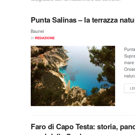
Punta Salinas – la terrazza natu
Baunei
DI
REDAZIONE
Punta
Supra
mare 
Orose
natura
LE
Faro di Capo Testa: storia, pan