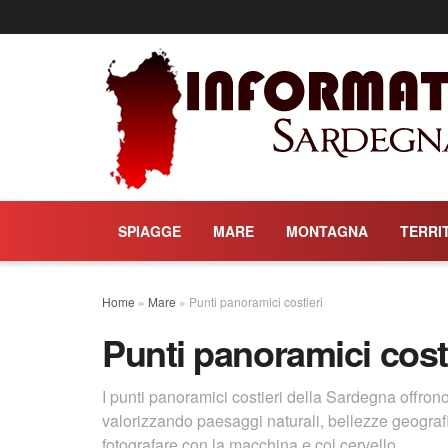
SPIAGGE
MARE
MONTAGNA
TERRI
Home
»
Mare
»
Punti panoramici costieri
Punti panoramici cost
I punti panoramici costieri della Sardegna offron
valorizzando paesaggi naturali, bellezze geografic
fotografare con la macchina e col cervello.