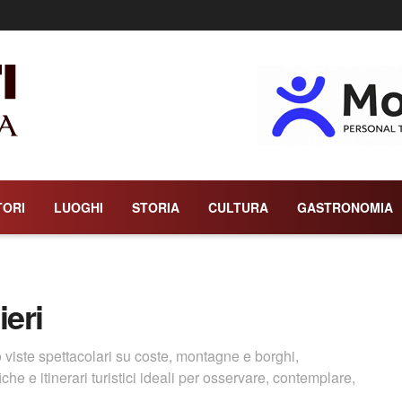
TORI
LUOGHI
STORIA
CULTURA
GASTRONOMIA
ieri
o viste spettacolari su coste, montagne e borghi,
he e itinerari turistici ideali per osservare, contemplare,