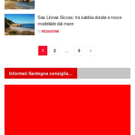
Sas Linnas Siccas: tra sabbia dorata e rocce
modellate dal mare
DI
REDAZIONE
1
2
…
5
Informati Sardegna consiglia…