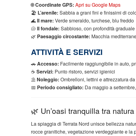
🌐
Coordinate GPS:
Apri su Google Maps
🏖️
L’arenile:
Sabbia a grani fini e finissimi di co
🌊
Il mare:
Verde smeraldo, turchese, blu freddo
🐚
Il fondale:
Sabbioso, con profondità graduale
🌿
Paesaggio circostante:
Macchia mediterranea
ATTIVITÀ E SERVIZI
🚗
Accesso:
Facilmente raggiungibile in auto, p
☕
Servizi:
Punto ristoro, servizi igienici
⛱️
Noleggio:
Ombrelloni, lettini e attrezzatura d
📅
Periodo consigliato:
Da maggio a settembre,
🌿 Un’oasi tranquilla tra natura
La spiaggia di Terrata Nord unisce bellezza natu
rocce granitiche, vegetazione verdeggiante e la