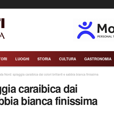
TORI
LUOGHI
STORIA
CULTURA
GASTRONOMIA
ata Nord: spiaggia caraibica dai colori brillanti e sabbia bianca finissima
gia caraibica dai
sabbia bianca finissima