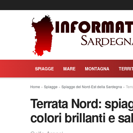
SPIAGGE
MARE
MONTAGNA
TERRI
Home
»
Spiagge
»
Spiagge del Nord-Est della Sardegna
»
Terr
Terrata Nord: spiag
colori brillanti e 