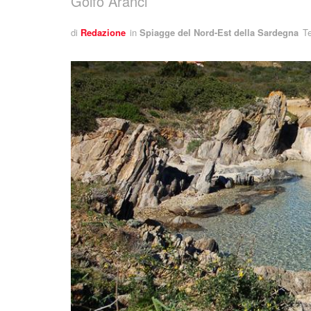
Golfo Aranci
di
Redazione
in
Spiagge del Nord-Est della Sardegna
Te