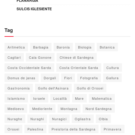
PLANARGIA
SULCIS IGLESIENTE
Tag
Aritmetica
Barbagia
Baronia
Biologia
Botanica
Cagliari
Cala Gonone
Chiese di Sardegna
Costa Occidentale Sarda
Costa Orientale Sarda
Cultura
Domus de janas
Dorgali
Fiori
Fotografia
Gallura
Gastronomia
Golfo dell'Asinara
Golfo di Orosei
Islamismo
Israele
Località
Mare
Matematica
Medioevo
Medioriente
Montagna
Nord Sardegna
Nuraghe
Nuraghi
Nuragici
Ogliastra
Olbia
Orosei
Palestina
Preistoria della Sardegna
Primavera