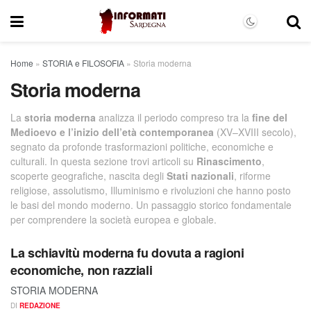
Home
»
STORIA e FILOSOFIA
»
Storia moderna
Storia moderna
La
storia moderna
analizza il periodo compreso tra la
fine del
Medioevo e l’inizio dell’età contemporanea
(XV–XVIII secolo),
segnato da profonde trasformazioni politiche, economiche e
culturali. In questa sezione trovi articoli su
Rinascimento
,
scoperte geografiche, nascita degli
Stati nazionali
, riforme
religiose, assolutismo, Illuminismo e rivoluzioni che hanno posto
le basi del mondo moderno. Un passaggio storico fondamentale
per comprendere la società europea e globale.
La schiavitù moderna fu dovuta a ragioni
economiche, non razziali
STORIA MODERNA
DI
REDAZIONE