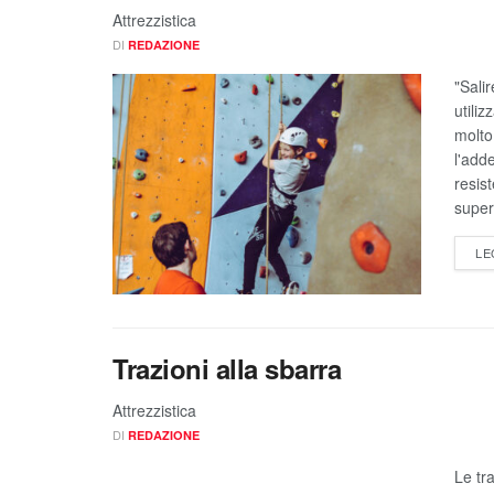
Attrezzistica
DI
REDAZIONE
"Salir
utili
molto
l'add
resis
superi
LE
Trazioni alla sbarra
Attrezzistica
DI
REDAZIONE
Le tr