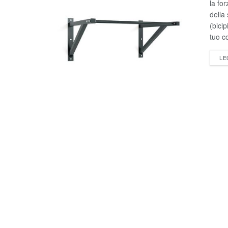
la fo
della 
(bicip
tuo c
LE