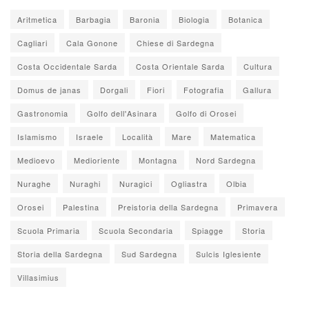
Aritmetica
Barbagia
Baronia
Biologia
Botanica
Cagliari
Cala Gonone
Chiese di Sardegna
Costa Occidentale Sarda
Costa Orientale Sarda
Cultura
Domus de janas
Dorgali
Fiori
Fotografia
Gallura
Gastronomia
Golfo dell'Asinara
Golfo di Orosei
Islamismo
Israele
Località
Mare
Matematica
Medioevo
Medioriente
Montagna
Nord Sardegna
Nuraghe
Nuraghi
Nuragici
Ogliastra
Olbia
Orosei
Palestina
Preistoria della Sardegna
Primavera
Scuola Primaria
Scuola Secondaria
Spiagge
Storia
Storia della Sardegna
Sud Sardegna
Sulcis Iglesiente
Villasimius