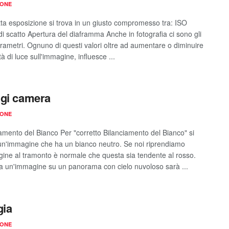
IONE
tta esposizione si trova in un giusto compromesso tra: ISO
di scatto Apertura del diaframma Anche in fotografia ci sono gli
arametri. Ognuno di questi valori oltre ad aumentare o diminuire
tà di luce sull'immagine, influesce ...
gi camera
IONE
ciamento del Bianco Per "corretto Bilanciamento del Bianco" si
un'immagine che ha un bianco neutro. Se noi riprendiamo
ine al tramonto è normale che questa sia tendente al rosso.
a un'immagine su un panorama con cielo nuvoloso sarà ...
gia
IONE