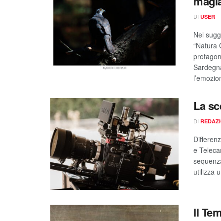
magia
DI
USER
Nel sugg
“Natura 
protagoni
Sardegna
l’emozion
La sc
DI
REDAZ
Differen
e Teleca
sequenza
utilizza 
Il Te