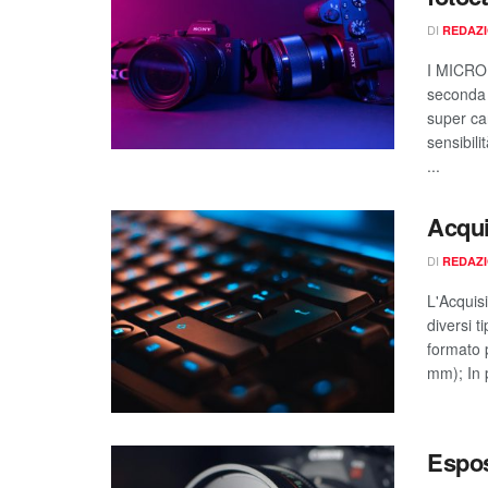
DI
REDAZ
I MICROF
seconda 
super ca
sensibili
...
Acqui
DI
REDAZ
L'Acquis
diversi t
formato 
mm); In p
Espos