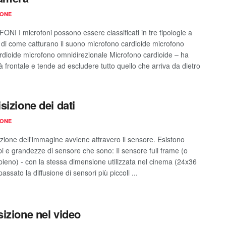
IONE
ONI I microfoni possono essere classificati in tre tipologie a
di come catturano il suono microfono cardioide microfono
rdioide microfono omnidirezionale Microfono cardioide – ha
tà frontale e tende ad escludere tutto quello che arriva da dietro
sizione dei dati
IONE
izione dell'immagine avviene attravero il sensore. Esistono
ipi e grandezze di sensore che sono: Il sensore full frame (o
pieno) - con la stessa dimensione utilizzata nel cinema (24x36
assato la diffusione di sensori più piccoli ...
izione nel video