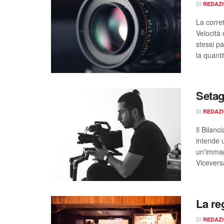
DI
REDAZ
La corre
Velocità 
stessi p
la quanti
Setag
DI
REDAZ
Il Bilan
intende 
un'immag
Vicevers
La re
DI
REDAZ