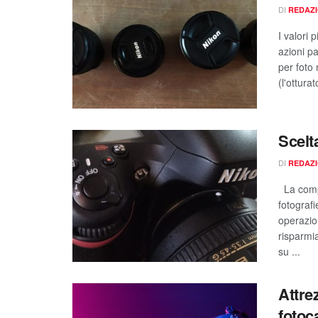
DI
REDAZ
I valori
azioni p
per foto 
(l'ottura
Scelt
DI
REDAZ
La compr
fotograf
operazio
risparmi
su ...
Attre
foto