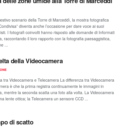
 delle zone umide alla Torre di Marceddì
estivo scenario della Torre di Marceddì, la mostra fotografica
Condivisa” diventa anche l’occasione per dare voce ai suoi
sti. I fotografi coinvolti hanno risposto alle domande di Informati
, raccontando il loro rapporto con la fotografia paesaggistica,
e ...
elta della Videocamera
IONE
za tra Videocamera e Telecamera La differenza tra Videocamera
mera è che la prima registra continuamente le immagini in
, mentre la seconda scatta una foto alla volta. La Videocamera
una lente ottica; la Telecamera un sensore CCD ...
mpo di scatto