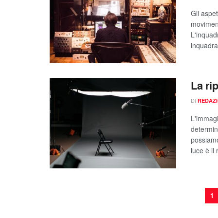
Gli aspet
moviment
L'inquad
inquadra
La ri
DI
REDAZ
L'immagi
determin
possiamo 
luce è il 
1