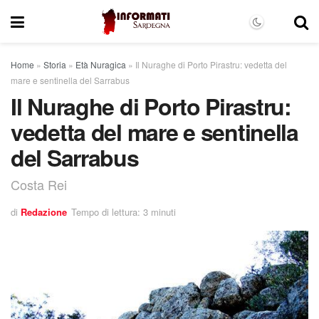
Home
»
Storia
»
Età Nuragica
»
Il Nuraghe di Porto Pirastru: vedetta del
mare e sentinella del Sarrabus
Il Nuraghe di Porto Pirastru:
vedetta del mare e sentinella
del Sarrabus
Costa Rei
di
Redazione
Tempo di lettura: 3 minuti