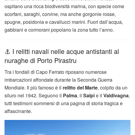
ospitano una ricca biodiversità marina, con specie come
scorfani, saraghi, corvine, ma anche gorgonie rosse,
spugne, posidonia e cavallucci marini. Fuori dall’acqua,
gabbiani e cormorani popolano la zona tutto l’anno.
⚓ I relitti navali nelle acque antistanti al
nuraghe di Porto Pirastru
Tra i fondali di Capo Ferrato riposano numerose
imbarcazioni affondate durante la Seconda Guerra
Mondiale. Il più famoso è il
relitto del Marte
, colpito da un
siluro nel 1942. Seguono il
Palma
, il
Salpi
e il
Valdivagna
,
tutti testimoni sommersi di una pagina di storia tragica e
affascinante.