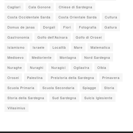
Cagliari
Cala Gonone
Chiese di Sardegna
Costa Occidentale Sarda
Costa Orientale Sarda
Cultura
Domus de janas
Dorgali
Fiori
Fotografia
Gallura
Gastronomia
Golfo dell'Asinara
Golfo di Orosei
Islamismo
Israele
Località
Mare
Matematica
Medioevo
Medioriente
Montagna
Nord Sardegna
Nuraghe
Nuraghi
Nuragici
Ogliastra
Olbia
Orosei
Palestina
Preistoria della Sardegna
Primavera
Scuola Primaria
Scuola Secondaria
Spiagge
Storia
Storia della Sardegna
Sud Sardegna
Sulcis Iglesiente
Villasimius