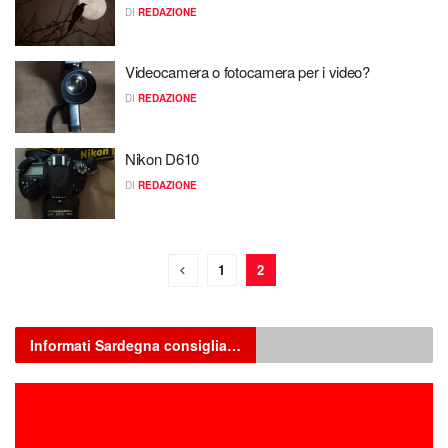
DI
REDAZIONE
Videocamera o fotocamera per i video?
DI
REDAZIONE
Nikon D610
DI
REDAZIONE
1
2
Informati Sardegna consiglia…