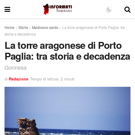
Home
»
Storia
»
Medioevo sardo
»
La torre aragonese di Porto Paglia: tra
storia e decadenza
La torre aragonese di Porto
Paglia: tra storia e decadenza
Gonnesa
di
Redazione
Tempo di lettura: 2 minuti