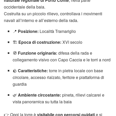
naturale regionale di Porto Conte
, nella parte
occidentale della baia.
Costruita su un piccolo rilievo, controllava i movimenti
navali all’interno e all’esterno della rada.
📍
Posizione:
Località Tramariglio
🏗️
Epoca di costruzione:
XVI secolo
🧭
Funzione originaria:
difesa della rada e
collegamento visivo con Capo Caccia e le torri a nord
🪨
Caratteristiche:
torre in pietra locale con base
circolare, accesso rialzato, feritoie e piattaforma di
guardia
🌿
Ambiente circostante:
pineta, rilievi calcarei e
vista panoramica su tutta la baia
👉 Oggi la torre è
visitabile con percorsi guidati
e si