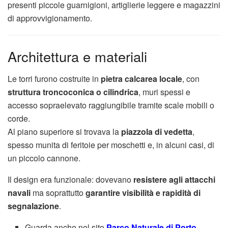
presenti piccole guarnigioni, artiglierie leggere e magazzini
di approvvigionamento.
Architettura e materiali
Le torri furono costruite in
pietra calcarea locale
, con
struttura troncoconica o cilindrica
, muri spessi e
accesso sopraelevato raggiungibile tramite scale mobili o
corde.
Al piano superiore si trovava la
piazzola di vedetta
,
spesso munita di feritoie per moschetti e, in alcuni casi, di
un piccolo cannone.
Il design era funzionale: dovevano
resistere agli attacchi
navali
ma soprattutto
garantire visibilità e rapidità di
segnalazione
.
Guarda anche nel sito
Parco Naturale di Porto