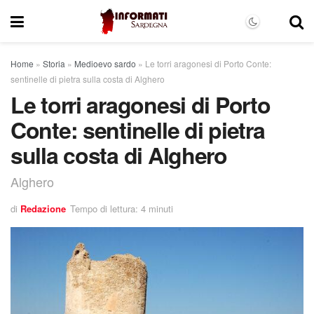
Home
»
Storia
»
Medioevo sardo
»
Le torri aragonesi di Porto Conte:
sentinelle di pietra sulla costa di Alghero
Le torri aragonesi di Porto
Conte: sentinelle di pietra
sulla costa di Alghero
Alghero
di
Redazione
Tempo di lettura: 4 minuti