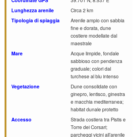
Coordinate GPS
39.701 N, 8.537 E
Lunghezza arenile
Circa 2 km
Tipologia di spiaggia
Arenile ampio con sabbia
fine e dorata, dune
costiere modellate dal
maestrale
Mare
Acque limpide, fondale
sabbioso con pendenza
graduale; colori dal
turchese al blu intenso
Vegetazione
Dune consolidate con
ginepro, lentisco, ginestra
e macchia mediterranea;
habitat dunale protetto
Accesso
Strada costiera tra Pistis e
Torre dei Corsari;
parcheggi vicini all’arenile