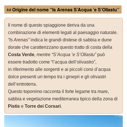
📜
Origine del nome “
Is Arenas S’Acqua ’e S’Ollastu”
Il nome di questo spiaggione deriva da una
combinazione di elementi legati al paesaggio naturale.
“Is Arenas”
indica le grandi distese di sabbia e dune
dorate che caratterizzano questo tratto di costa della
Costa Verde
, mentre
“S’Acqua ’e S’Ollastu”
può
essere tradotto come “l’acqua dell’olivastro”,
in riferimento alle sorgenti e ai piccoli corsi d’acqua
dolce presenti un tempo tra i ginepri e gli olivastri
dell’entroterra.
Questo toponimo racconta il forte legame tra mare,
sabbia e vegetazione mediterranea tipico della zona di
Pistis
e
Torre dei Corsari
.