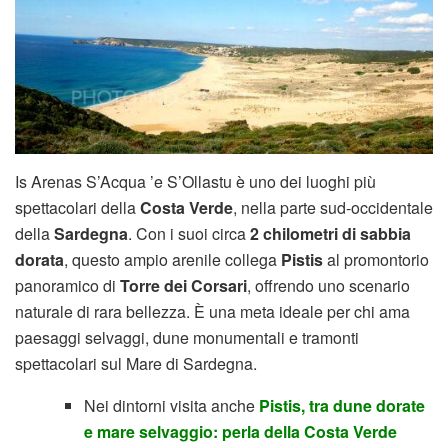
Is Arenas S’Acqua ’e S’Ollastu è uno dei luoghi più
spettacolari della
Costa Verde
, nella parte sud-occidentale
della
Sardegna
. Con i suoi circa
2 chilometri di sabbia
dorata
, questo ampio arenile collega
Pistis
al promontorio
panoramico di
Torre dei Corsari
, offrendo uno scenario
naturale di rara bellezza. È una meta ideale per chi ama
paesaggi selvaggi, dune monumentali e tramonti
spettacolari sul Mare di Sardegna.
Nei dintorni visita anche
Pistis, tra dune dorate
e mare selvaggio: perla della Costa Verde