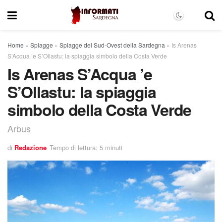
Home
»
Spiagge
»
Spiagge del Sud-Ovest della Sardegna
»
Is Arenas
S’Acqua ’e S’Ollastu: la spiaggia simbolo della Costa Verde
Is Arenas S’Acqua ’e
S’Ollastu: la spiaggia
simbolo della Costa Verde
Arbus
di
Redazione
Tempo di lettura: 5 minuti