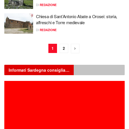
DI
REDAZIONE
Chiesa di Sant’Antonio Abate a Orosei: storia,
affreschi e Torre medievale
DI
REDAZIONE
1
2
Informati Sardegna consiglia…