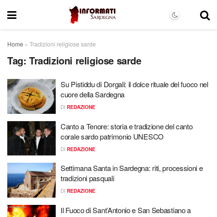
Home
»
Tradizioni religiose sarde
Tag:
Tradizioni religiose sarde
Su Pistiddu di Dorgali: il dolce rituale del fuoco nel
cuore della Sardegna
DI
REDAZIONE
Canto a Tenore: storia e tradizione del canto
corale sardo patrimonio UNESCO
DI
REDAZIONE
Settimana Santa in Sardegna: riti, processioni e
tradizioni pasquali
DI
REDAZIONE
Il Fuoco di Sant’Antonio e San Sebastiano a