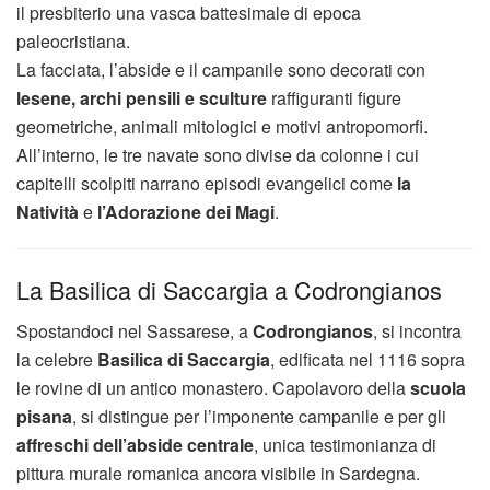
il presbiterio una vasca battesimale di epoca
paleocristiana.
La facciata, l’abside e il campanile sono decorati con
lesene, archi pensili e sculture
raffiguranti figure
geometriche, animali mitologici e motivi antropomorfi.
All’interno, le tre navate sono divise da colonne i cui
capitelli scolpiti narrano episodi evangelici come
la
Natività
e
l’Adorazione dei Magi
.
La Basilica di Saccargia a Codrongianos
Spostandoci nel Sassarese, a
Codrongianos
, si incontra
la celebre
Basilica di Saccargia
, edificata nel 1116 sopra
le rovine di un antico monastero. Capolavoro della
scuola
pisana
, si distingue per l’imponente campanile e per gli
affreschi dell’abside centrale
, unica testimonianza di
pittura murale romanica ancora visibile in Sardegna.