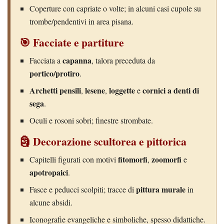
Coperture con capriate o volte; in alcuni casi cupole su
trombe/pendentivi in area pisana.
🎯 Facciate e partiture
capanna
Facciata a
, talora preceduta da
portico/protiro
.
Archetti pensili
lesene
loggette
cornici a denti di
,
,
e
sega
.
Oculi e rosoni sobri; finestre strombate.
🗿 Decorazione scultorea e pittorica
fitomorfi
zoomorfi
Capitelli figurati con motivi
,
e
apotropaici
.
pittura murale
Fasce e peducci scolpiti; tracce di
in
alcune absidi.
Iconografie evangeliche e simboliche, spesso didattiche.