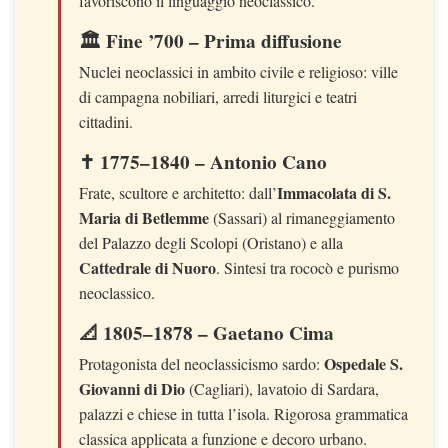
favoriscono il linguaggio neoclassico.
🏛 Fine ’700 – Prima diffusione
Nuclei neoclassici in ambito civile e religioso: ville
di campagna nobiliari, arredi liturgici e teatri
cittadini.
✝️ 1775–1840 – Antonio Cano
Immacolata di S.
Frate, scultore e architetto: dall’
Maria di Betlemme
(Sassari) al rimaneggiamento
del Palazzo degli Scolopi (Oristano) e alla
Cattedrale di Nuoro
. Sintesi tra rococò e purismo
neoclassico.
📐 1805–1878 – Gaetano Cima
Ospedale S.
Protagonista del neoclassicismo sardo:
Giovanni di Dio
(Cagliari), lavatoio di Sardara,
palazzi e chiese in tutta l’isola. Rigorosa grammatica
classica applicata a funzione e decoro urbano.