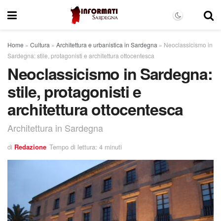
Home
»
Cultura
»
Architettura e urbanistica in Sardegna
»
Neoclassicismo in
Sardegna: stile, protagonisti e architettura ottocentesca
Neoclassicismo in Sardegna:
stile, protagonisti e
architettura ottocentesca
Architettura in Sardegna
di
Redazione
Tempo di lettura: 4 minuti