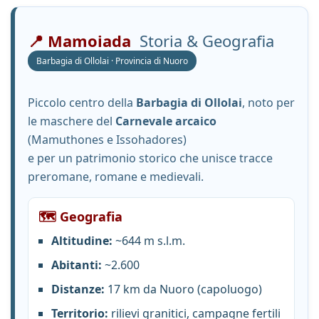
📍 Mamoiada
Storia & Geografia
Barbagia di Ollolai · Provincia di Nuoro
Piccolo centro della
Barbagia di Ollolai
, noto per
le maschere del
Carnevale arcaico
(Mamuthones e Issohadores)
e per un patrimonio storico che unisce tracce
preromane, romane e medievali.
🗺️ Geografia
Altitudine:
~644 m s.l.m.
Abitanti:
~2.600
Distanze:
17 km da Nuoro (capoluogo)
Territorio:
rilievi granitici, campagne fertili