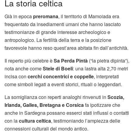
La storia celtica
Già in epoca
preromana
, il territorio di Mamoiada era
frequentato da insediamenti umani che hanno lasciato
testimonianze di grande interesse archeologico e
antropologico. La fertilità della terra e la posizione
favorevole hanno reso quest’area abitata fin dall’antichità.
Il reperto più celebre è
Sa Perda Pintà
(“la pietra dipinta”),
nota anche come
Stele di Boeli
: una lastra alta 2,70 metri
incisa con
cerchi concentrici e coppelle
, interpretati
come simboli legati a eventi storici, rituali o leggendari.
La somiglianza con reperti analoghi rinvenuti in
Scozia,
Irlanda, Galles, Bretagna e Corsica
fa ipotizzare che
anche in Sardegna possano esserci stati influssi o contatti
con la
cultura celtica
, testimoniando l’ampiezza delle
connessioni culturali del mondo antico.