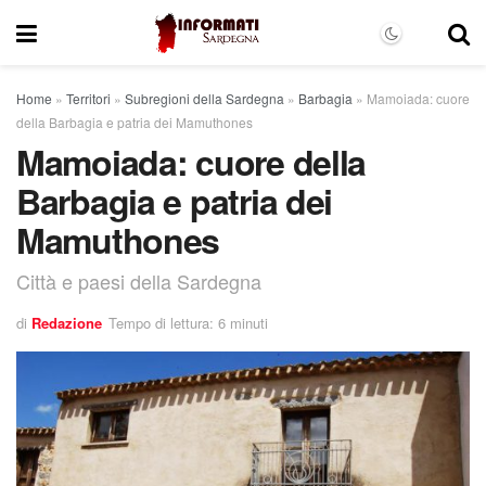
Home
»
Territori
»
Subregioni della Sardegna
»
Barbagia
»
Mamoiada: cuore
della Barbagia e patria dei Mamuthones
Mamoiada: cuore della
Barbagia e patria dei
Mamuthones
Città e paesi della Sardegna
di
Redazione
Tempo di lettura: 6 minuti