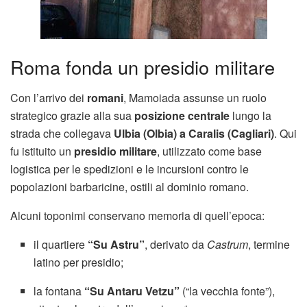
Roma fonda un presidio militare
Con l’arrivo dei
romani
, Mamoiada assunse un ruolo
strategico grazie alla sua
posizione centrale
lungo la
strada che collegava
Ulbia (Olbia) a Caralis (Cagliari)
. Qui
fu istituito un
presidio militare
, utilizzato come base
logistica per le spedizioni e le incursioni contro le
popolazioni barbaricine, ostili al dominio romano.
Alcuni toponimi conservano memoria di quell’epoca:
il quartiere
“Su Astru”
, derivato da
Castrum
, termine
latino per presidio;
la fontana
“Su Antaru Vetzu”
(“la vecchia fonte”),