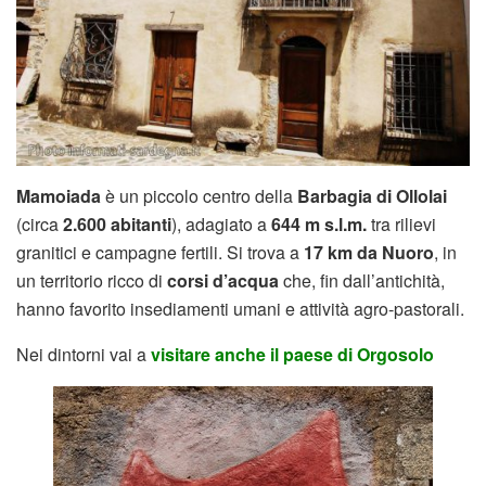
Mamoiada
è un piccolo centro della
Barbagia di Ollolai
(circa
2.600 abitanti
), adagiato a
644 m s.l.m.
tra rilievi
granitici e campagne fertili. Si trova a
17 km da Nuoro
, in
un territorio ricco di
corsi d’acqua
che, fin dall’antichità,
hanno favorito insediamenti umani e attività agro-pastorali.
Nei dintorni vai a
visitare anche il paese di Orgosolo