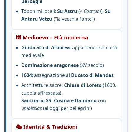
Barbagia
Toponimi locali:
Su Astru
(<
Castrum
),
Su
Antaru Vetzu
(“la vecchia fonte”)
🕍 Medioevo – Età moderna
Giudicato di Arborea
: appartenenza in età
medievale
Dominazione aragonese
(XV secolo)
1604
: assegnazione al
Ducato di Mandas
Architetture sacre:
Chiesa di Loreto
(1600,
cupola affrescata);
Santuario SS. Cosma e Damiano
con
umbissìas
(alloggi per pellegrini)
🎭 Identità & Tradizioni