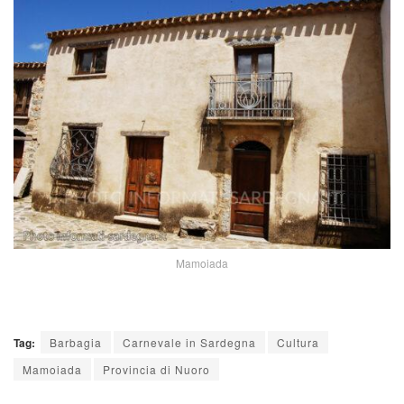
Mamoiada
Tag:
Barbagia
Carnevale in Sardegna
Cultura
Mamoiada
Provincia di Nuoro