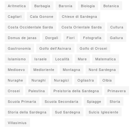
Aritmetica
Barbagia
Baronia
Biologia
Botanica
Cagliari
Cala Gonone
Chiese di Sardegna
Costa Occidentale Sarda
Costa Orientale Sarda
Cultura
Domus de janas
Dorgali
Fiori
Fotografia
Gallura
Gastronomia
Golfo dell'Asinara
Golfo di Orosei
Islamismo
Israele
Località
Mare
Matematica
Medioevo
Medioriente
Montagna
Nord Sardegna
Nuraghe
Nuraghi
Nuragici
Ogliastra
Olbia
Orosei
Palestina
Preistoria della Sardegna
Primavera
Scuola Primaria
Scuola Secondaria
Spiagge
Storia
Storia della Sardegna
Sud Sardegna
Sulcis Iglesiente
Villasimius