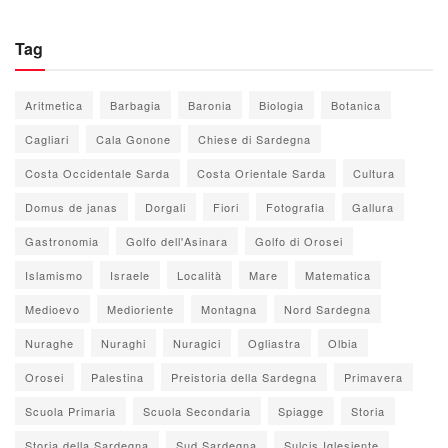
Tag
Aritmetica
Barbagia
Baronia
Biologia
Botanica
Cagliari
Cala Gonone
Chiese di Sardegna
Costa Occidentale Sarda
Costa Orientale Sarda
Cultura
Domus de janas
Dorgali
Fiori
Fotografia
Gallura
Gastronomia
Golfo dell'Asinara
Golfo di Orosei
Islamismo
Israele
Località
Mare
Matematica
Medioevo
Medioriente
Montagna
Nord Sardegna
Nuraghe
Nuraghi
Nuragici
Ogliastra
Olbia
Orosei
Palestina
Preistoria della Sardegna
Primavera
Scuola Primaria
Scuola Secondaria
Spiagge
Storia
Storia della Sardegna
Sud Sardegna
Sulcis Iglesiente