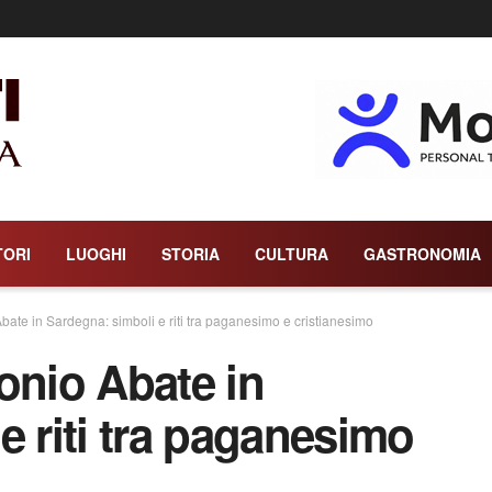
TORI
LUOGHI
STORIA
CULTURA
GASTRONOMIA
bate in Sardegna: simboli e riti tra paganesimo e cristianesimo
onio Abate in
e riti tra paganesimo