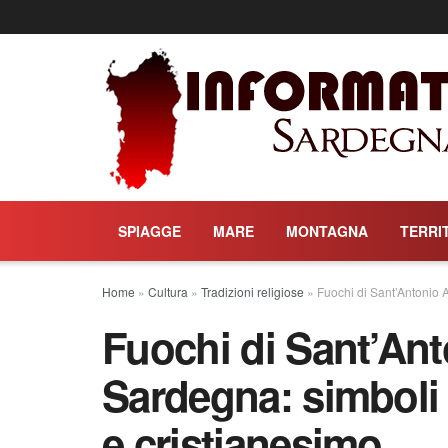
SPIAGGE
MARE
MONTAGNA
TERRI
Home
»
Cultura
»
Tradizioni religiose
»
Fuochi di Sant’Antonio A
Fuochi di Sant’Ant
Sardegna: simboli 
e cristianesimo